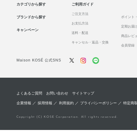
カテゴリから探す
ご利用ガイド
ご注文方法
ブランドから探す
ポイント
お支払方法
定期お届
キャンペーン
送料・配送
商品レビ
キャンセル・返品・交換
会員登録
Maison KOSÉ 公式SNS
よくあるご質問
お問い合わせ
サイトマップ
企業情報
／
採用情報
／
利用規約
／
プライバシーポリシー
／
特定商
Copyright (C) KOSE Corporation. All rights reserved.