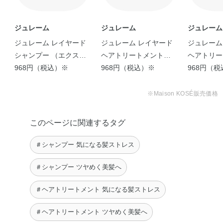
体・ポリクオタニウム－10・ポリクオタニウム－7・ラウ
ロイルアスパラギン酸Na・炭酸水素Na・フェノキシエタ
ノール・安息香酸Na・香料
ジュレーム
ジュレーム
ジュレーム
ジュレーム レイヤード
ジュレーム レイヤード
ジュレーム
シャンプー （エクスト
ヘアトリートメント
ヘアトリー
ラダメージケア）
968円（税込）※
（スムースストレート
968円（税込）※
（エクスト
968円（
ケア）
ケア）
※Maison KOSÉ販売価格
このページに関連するタグ
＃シャンプー 気になる髪ストレス
＃シャンプー ツヤめく美髪へ
＃ヘアトリートメント 気になる髪ストレス
＃ヘアトリートメント ツヤめく美髪へ