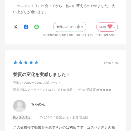
このシャントリに出会ってから、他のに変えるのやめました。洗
い上がりが違います。
参考になった
0
Like!
1
※お客様の嬉しいお声を選び、掲載しています。（一部、編集も含む）
2026.5.10
髪質の変化を実感しました！
容量：400mL+400mL お試しセット
商品を気に入ったポイントはどこですか
:成分
使った満足度
:★★★★★
ちゃのん
年代:
50代
性別:
女性
肌質:
普通肌
購入確認済み
この価格帯で効果を実感できたのは初めてで、コスパ大満足の商