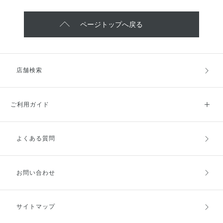
ページトップへ戻る
店舗検索
ご利用ガイド
よくある質問
ご利用ガイドトップ
ご注文方法
お支払方法
送料・配送
お問い合わせ
キャンセル・返品・交換
ポイント・クーポン
サイトマップ