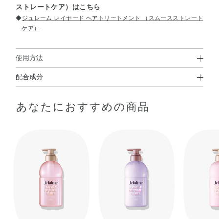
ストレートケア）はこちら
◆
ジュレーム レイヤード ヘアトリートメント （スムースストレート
ケア）
使用方法
配合成分
使用方法
水・コカミドプロピルベタイン・ラウロイルメチルアラニ
●髪と地肌をぬらしてから適量を手にとり、泡立てながら地肌をマッ
あなたにおすすめの商品
ンTEA・オレフィン（C14－16）スルホン酸Na・PPG－2
サージするように洗い、よくすすいでください。
コカミド・ココイルメチルタウリンNa・ラウリルベタイ
ン・ココイルグルタミン酸TEA・エタノール・グリセリ
ン・アーモンド油・エクトイン・トコフェロール・ヒアル
ロン酸Na・ベタイン・加水分解ケラチン・加水分解コラー
ゲン・加水分解シルク・加水分解ダイズタンパク・BG・
DPG・EDTA－2Na・イソステアリン酸PEG－50水添ヒマ
シ油・オレイン酸・クエン酸・シクロヘキサン－1，4－ジ
カルボン酸ビスエトキシジグリコール・シロキクラゲ多糖