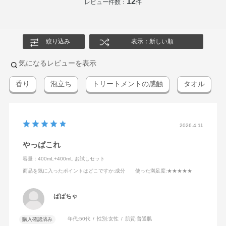
12
レビュー件数：
件
絞り込み
表示：新しい順
気になるレビューを表示
香り
泡立ち
トリートメントの感触
タオル
2026.4.11
やっぱこれ
容量：400mL+400mL お試しセット
商品を気に入ったポイントはどこですか
:成分
使った満足度
:★★★★★
ばばちゃ
年代:
50代
性別:
女性
肌質:
普通肌
購入確認済み