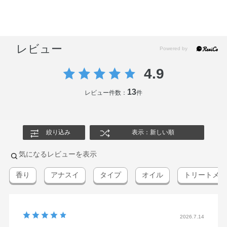
ジメチコン・アーモンド油・アルガニアスピノサ核油・ト
コフェロール・ホホバ種子油・イソノナン酸イソノニル・
エタノール・オレイン酸・フェノキシエタノール・香料
レビュー
4.9
13
レビュー件数：
件
絞り込み
表示：新しい順
気になるレビューを表示
香り
アナスイ
タイプ
オイル
トリートメン
2026.7.14