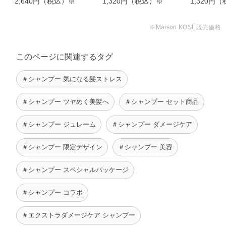
ックス
2,640円（税込）※
定デザイン ポンプペア
1,320円（税込）※
定デザイン
1,320円
くすすぎます。
◆ジュレーム レイヤード ヘアトリートメント（エクスト
セット（ストレート＆
セット（ス
★ヘアマスクをお使いの場合は、本品500円玉大（約2mL）とジュレ
ラダメージケア）
ーム ヘアマスクをマスカット大（約10g）混ぜてお使いいただけ
リッチ）
グロス）
※Maison KOSÉ販売価格
水・ジメチコン・PEG－8・セテアリルアルコール・ベヘ
ます。
ニルアルコール・PPG－9ジグリセリル・ベヘントリモニ
●単品で使う場合は、シャンプー後に軽く水気をふきとり、少量ずつ
このページに関連するタグ
毛先中心になじませ、その後しっかりとすすぎます。
ウムクロリド・ジステアリルジモニウムクロリド・グリセ
●特に乾燥や傷みが気になる時は、その後ヘアトリートメント等をお
リン・安息香酸アルキル（C12－15）・アーモンド油・エ
使いください。
＃シャンプー 気になる髪ストレス
クトイン・トコフェロール・ヒアルロン酸Na・ベタイン・
●週に2～3回を目安にお使いください。
加水分解ケラチン（羊毛）・加水分解コラーゲン・加水分
＃シャンプー ツヤめく美髪へ
＃シャンプー セット商品
解シルク・加水分解ダイズタンパク・BG・DPG・EDTA－
2Na・イソプロパノール・オレイン酸・クエン酸・クエン
＃シャンプー ジュレーム
＃シャンプー ダメージケア
酸Na・シクロヘキサン－1，4－ジカルボン酸ビスエトキシ
ジグリコール・ジメチコノール・ジラウラミドグルタミド
＃シャンプー 限定デザイン
＃シャンプー 美容
リシンNa・ステアリン酸グリセリル・ラウレス－23・ラウ
＃シャンプー スペシャルパッケージ
レス－4・ラウレス硫酸Na・水添パーム油・水添ポリイソ
ブテン・水添ヤシ油・フェノキシエタノール・安息香酸
＃シャンプー コラボ
Na・香料
＃エクストラダメージケア シャンプー
◆ジュレーム レイヤード ヘアシャイン ブースターオイル