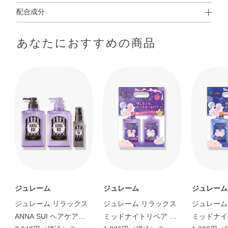
配合成分
使用方法
◆ジュレーム レイヤード シャンプー（エクストラダメー
＜ジュレーム レイヤード シャンプー（エクストラダメージケア）＞
あなたにおすすめの商品
ジケア）
●髪と地肌をぬらしてから適量を手にとり、泡立てながら地肌をマッ
サージするように洗い、よくすすいでください。
水・オレフィン（C14－16）スルホン酸Na・ココイルグル
タミン酸TEA・コカミドプロピルベタイン・PPG－2コカ
＜ジュレーム レイヤード ヘアトリートメント（エクストラダメージ
ミド・ココアンホ酢酸Na・グリセリン・アーモンド油・エ
ケア）＞
クトイン・トコフェロール・ヒアルロン酸Na・ベタイン・
●シャンプーの後に軽く水気をきり、適量を髪全体になじませてか
加水分解ケラチン（羊毛）・加水分解コラーゲン・加水分
ら、よくすすいでください。
解シルク・加水分解ダイズタンパク・BG・DPG・EDTA－
●ジュレーム レイヤード シャンプー（エクストラダメージケア）を
あわせてお使いになることをおすすめします。
2Na・イソステアリン酸PEG－50水添ヒマシ油・オレイン
●中身が出にくいときは、底を軽くたたいてからお使いください。
酸・クエン酸・ココイルメチルタウリンNa・シクロヘキサ
●本品3プッシュ（約9mL）とジュレーム ブースターオイル500円玉
ン－1，4－ジカルボン酸ビスエトキシジグリコール・ジラ
大（約2mL）を混ぜて使うと、より効果的です。
ウラミドグルタミドリシンNa・ソルビトール・ポリクオタ
ニウム－10・ラウリン酸PEG－2・ラウロイルアスパラギ
ジュレーム
ジュレーム
ジュレーム
＜ジュレーム レイヤード ヘアシャイン ブースターオイル＞
ン酸Na・ラウロイルメチルアラニンTEA・フェノキシエタ
①シャンプー後、軽く水気をふき取ります。
ジュレーム リラックス
ジュレーム リラックス
ジュレーム
②本品500円玉大（約2mL）とジュレーム ヘアトリートメント3プッ
ノール・安息香酸Na・香料
ANNA SUI ヘアケアボ
ミッドナイトリペア 限
ミッドナイ
シュ（約9mL）を手のひらで混ぜて、髪全体になじませてからよ