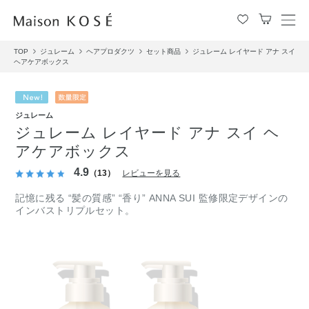
メ
ニ
TOP
ジュレーム
ヘアプロダクツ
セット商品
ジュレーム レイヤード アナ スイ
ュ
ヘアケアボックス
ー
を
開
閉
ジュレーム
す
ジュレーム レイヤード アナ スイ ヘ
る
アケアボックス
4.9
（13）
レビューを見る
記憶に残る “髪の質感” “香り” ANNA SUI 監修限定デザインの
インバストリプルセット。