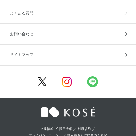
よくある質問
ご利用ガイドトップ
ご注文方法
お支払方法
送料・配送
お問い合わせ
キャンセル・返品・交換
ポイント・クーポン
サイトマップ
定期お届け便
商品レビュー
会員登録
／
／
／
企業情報
採用情報
利用規約
／
プライバシーポリシー
特定商取引法に基づく表記