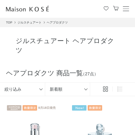
メ
ニ
TOP
ジルスチュアート
ヘアプロダクツ
ュ
ー
を
ジルスチュアート ヘアプロダク
開
ツ
閉
す
る
ヘアプロダクツ 商品一覧
（27点）
絞り込み
新着順
9月18日発売