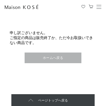
メ
ニ
ュ
ー
を
申し訳ございません。
開
ご指定の商品は販売終了か、ただ今お取扱いでき
閉
ない商品です。
す
る
ホームへ戻る
ページトップへ戻る