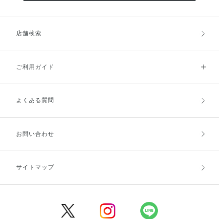
店舗検索
ご利用ガイド
よくある質問
ご利用ガイドトップ
ご注文方法
お支払方法
送料・配送
お問い合わせ
キャンセル・返品・交換
ポイント・クーポン
サイトマップ
定期お届け便
商品レビュー