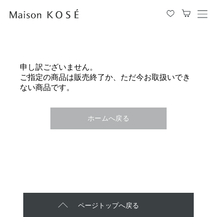
メ
ニ
ュ
ー
を
申し訳ございません。
開
ご指定の商品は販売終了か、ただ今お取扱いでき
閉
ない商品です。
す
る
ホームへ戻る
ページトップへ戻る