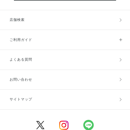
店舗検索
ご利用ガイド
よくある質問
ご利用ガイドトップ
ご注文方法
お支払方法
送料・配送
お問い合わせ
キャンセル・返品・交換
ポイント・クーポン
サイトマップ
定期お届け便
商品レビュー