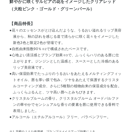
鮮やかに咲くサルビアの花をイメージしたクリアレッド
（大粒ピンク・ゴールド・グリーンパール）
【商品特長】
●花々のエッセンスがとけ込んだような、うるおい溢れるリップ美容
液から、秋の訪れを感じる道で清らかに咲く花々をイメージした
新色3色と限定2色が登場です。
●自然由来指数90％
で構成されたベースです。
※2
●心地よい清涼感とプランプ効果
で、ふっくらハリのある唇に仕
※3
上がります。ジンジンとした温感と、スースーとした冷感のある
リップ美容液です。
●高い保湿効果でたっぷりのうるおいをあたえるメルティングフィッ
トオイル、唇を厚い膜で包み、ツヤをあたえて保護するクリスタ
ルコーティング成分、さらに5種類の植物由来の保湿成分を配合。
ふっくらぷるんと、ツヤ高い唇へとみちびきます。
●クリスタルブルームの香り。クリスタルブルーム オードパルファ
ンの華やかでセンシュアルな香りの要素を唇に使用できる香料で
表現しました。
●アルコール（エチルアルコール）フリー、パラベンフリー。
※1 花蜜のような使用感。プランプはメイクアップ効果による。