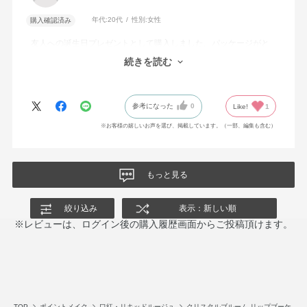
年代:
20代
性別:
女性
購入確認済み
友人への誕生日プレゼントとして購入しました。パッケージがと
ても華やかで高級感があり、ギフトラッピングも素敵でした。プ
続きを読む
レゼントにぴったりの商品だと思います！！
参考になった
0
Like!
1
※お客様の嬉しいお声を選び、掲載しています。（一部、編集も含む）
もっと見る
絞り込み
表示：新しい順
※レビューは、ログイン後の購入履歴画面からご投稿頂けます。
TOP
ポイントメイク
口紅・リキッドルージュ
クリスタルブルーム リップブーケ