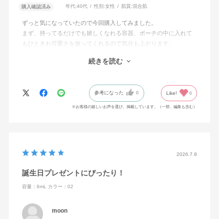
年代:
40代
性別:
女性
肌質:
混合肌
購入確認済み
ずっと気になっていたので今回購入してみました。
まず、持ってるだけでも嬉しくなれる容器、ポーチの中に入れて
もひときわ可愛さを放ってくれるので気分も上がります。
肝心な付けてみた感想は、いい!とにかくいいです。
続きを読む
選んだお色は想像とおりの可愛さでした。
無くなったらまたリピートします。
参考になった
0
Like!
0
※お客様の嬉しいお声を選び、掲載しています。（一部、編集も含む）
2026.7.8
誕生日プレゼントにぴったり！
容量：6mL
カラー：02
moon