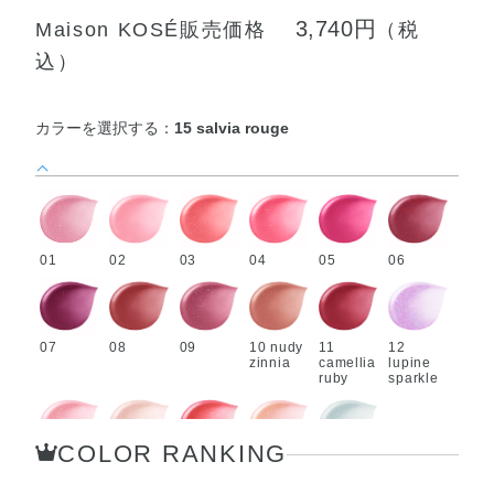
3,740円
Maison KOSÉ販売価格
（税
込）
カラーを選択する：
15 salvia rouge
01
02
03
04
05
06
07
08
09
10 nudy
11
12
zinnia
camellia
lupine
ruby
sparkle
COLOR RANKING
13
14
15
114
115
twinkle
ranuncu
salvia
★lustro
★clear