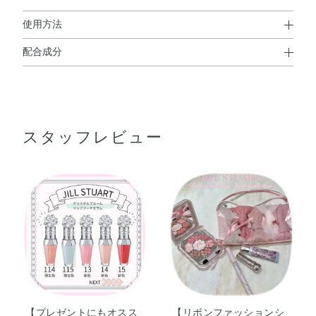
使用方法
配合成分
使用方法
ラウロイルグルタミン酸ジ（フィトステリル／オクチルド
●付属のチップに適量をとり、唇に直接お使いください。
デシル）・ダイマージリノール酸（フィトステリル／イソ
●温感や清涼感が苦手な方、肌の弱い方はご使用をお控えください。
ステアリル／セチル／ステアリル／ベヘニル）・トリイソ
スタッフレビュー
ステアリン酸ポリグリセリル－2・イソステアリン酸デキ
ストリン・パルミチン酸デキストリン・ポリブテン・（カ
プリル／カプリン／ミリスチン／ステアリン酸）トリグリ
セリル・（パルミチン酸／エチルヘキサン酸）デキストリ
ン・テトライソステアリン酸ペンタエリスリチル・スクワ
ラン・エーデルワイス花／葉エキス・オレンジ果汁・クチ
ナシエキス・ダマスクバラ花エキス・トコフェロール・
BG・BHT・DPG・（エチレン／プロピレン）コポリマ
ー・クエン酸・グリセリン・シリカ・ジメチコン・トリイ
ソステアリン酸イソプロピルチタン・ハイドロゲンジメチ
コン・バニリルブチル・ホウケイ酸（Ca／Al）・メチコ
【プレゼントにもオスス
【リボンファッションシ