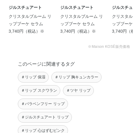
ジルスチュアート
ジルスチュアート
ジルスチュ
クリスタルブルーム リ
クリスタルブルーム リ
クリスタル
ップブーケ セラム
ップブーケ セラム
ップブーケ
3,740円（税込）※
3,740円（税込）※
3,740円
【唇を優しくケア♡‪花蜜
【JILL STUART】 Cryst
リッププランパー …
…
※Maison KOSÉ販売価格
azumi
LISA
このページに関連するタグ
＃リップ 保湿
＃リップ 胸キュンカラー
＃リップ スクワラン
＃ツヤ リップ
＃パラベンフリー リップ
＃ジルスチュアート リップ
＃リップ 心はずむピンク