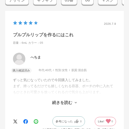
デザイン
キラキラ
05番
06
マスク
2026.7.9
プルプルリップを作るにはこれ
容量：6mL
カラー：05
へちま
年代:
40代
性別:
女性
肌質:
混合肌
購入確認済み
ずっと気になっていたので今回購入してみました。
まず、持ってるだけでも嬉しくなれる容器、ポーチの中に入れて
もひときわ可愛さを放ってくれるので気分も上がります。
肝心な付けてみた感想は、いい!とにかくいいです。
続きを読む
選んだお色は想像とおりの可愛さでした。
無くなったらまたリピートします。
参考になった
0
Like!
0