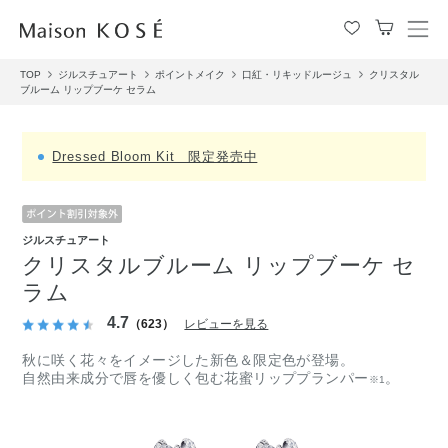
メ
ニ
TOP
ジルスチュアート
ポイントメイク
口紅・リキッドルージュ
クリスタル
ュ
ブルーム リップブーケ セラム
ー
を
開
Dressed Bloom Kit 限定発売中
閉
す
る
ジルスチュアート
クリスタルブルーム リップブーケ セ
ラム
4.7
（623）
レビューを見る
秋に咲く花々をイメージした新色＆限定色が登場。
自然由来成分で唇を優しく包む花蜜リッププランパー
。
※1