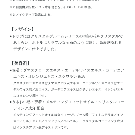
※2 自然由来指数90％（水を含まない）ISO 16128 準拠。
※3 メイクアップ効果による。
【デザイン】
●トップにはクリスタルブルームシリーズの3輪の花をクリスタルで
あしらい、ボトルはカラフルな宝石のように輝く、高級感溢れる
デザインに仕上げました。
【美容剤】
●保湿：ダマスクローズエキス・エーデルワイスエキス・ガーデニア
エキス・オレンジエキス・スクワラン 配合
ダマスクローズエキスはダマスクバラ花エキス、エーデルワイスエキスはエー
デルワイス花／葉エキス、ガーデニアエキスはクチナシエキス、オレンジエキ
スはオレンジ果汁です。
●うるおい感・密着：メルティングフィットオイル・クリスタルコー
ティング成分 配合
メルティングフィットオイルはダイマージリノール酸（フィトステリル／イソ
ステアリル／セチル／ステアリル／ベへニル）、クリスタルコーティング成分
はイソステアリン酸デキストリンです。