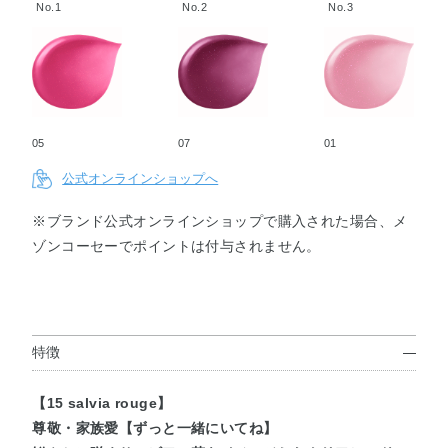
cosmos
lus
rouge
us
leucocor
No.1
No.2
No.3
sparkle
begonia
yne
05
07
01
公式オンラインショップへ
※ブランド公式オンラインショップで購入された場合、メ
ゾンコーセーでポイントは付与されません。
特徴
【15 salvia rouge】
尊敬・家族愛【ずっと一緒にいてね】