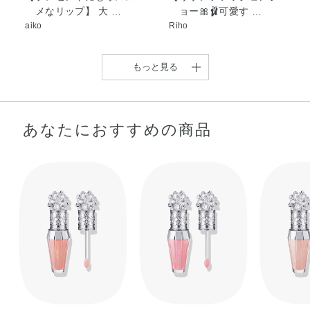
メなリップ】 大 …
ョー🎀🩰可愛す …
ン・メントキシプロパンジオール・酸化スズ・水・水酸化
aiko
Riho
Al・炭酸Ca・ソルビン酸K・安息香酸Na・香料・酸化チタ
ン・酸化鉄・黄4・赤202
もっと見る
あなたにおすすめの商品
ジルスチュアートの大人
今回はイエベ秋さんの魅
気リッププランパ …
力を最大限に引き出 …
shiori
KoNu