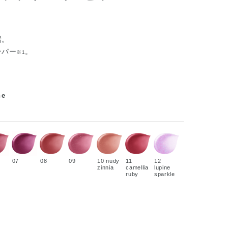
場。
ンパー
。
※1
ne
07
08
09
10 nudy
11
12
zinnia
camellia
lupine
ruby
sparkle