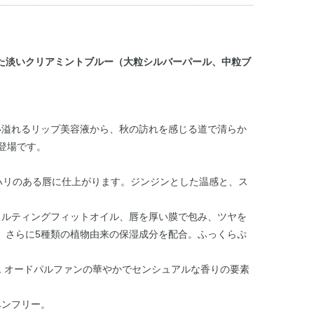
た淡いクリアミントブルー（大粒シルバーパール、中粒ブ
い溢れるリップ美容液から、秋の訪れを感じる道で清らか
登場です。
ハリのある唇に仕上がります。ジンジンとした温感と、ス
メルティングフィットオイル、唇を厚い膜で包み、ツヤを
、さらに5種類の植物由来の保湿成分を配合。ふっくらぷ
ム オードパルファンの華やかでセンシュアルな香りの要素
ベンフリー。