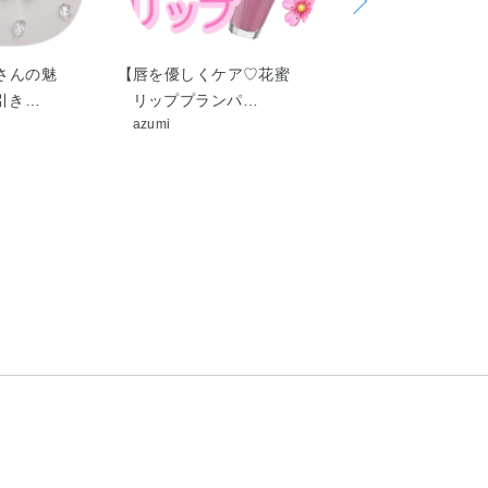
さんの魅
【唇を優しくケア♡‪花蜜
【JILL STUART】
引き…
リッププランパ…
Cryst…
azumi
LISA