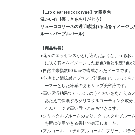
【115 clear leucocoryne】★限定色
温かい心【優しさをありがとう】
リューココリーネの透明感溢れる花をイメージし
ルー～パープルパール）
【商品特長】
●花々のエッセンスがとけ込んだような、うるお
に咲く花々をイメージした新色3色と限定2色が
●自然由来指数90％
で構成されたベースです。
※2
●心地よい清涼感とプランプ効果
で、ふっくら
※3
ースーとした冷感のあるリップ美容液です。
●高い保湿効果でたっぷりのうるおいをあたえる
あたえて保護するクリスタルコーティング成分
るんと、ツヤ高い唇へとみちびきます。
●クリスタルブルームの香り。クリスタルブルー
を唇に使用できる香料で表現しました。
●アルコール（エチルアルコール）フリー、パラ