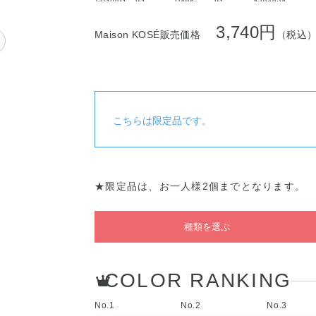
sparkle
begonia
yne
3,740円
Maison KOSÉ販売価格
（税込
こちらは限定品です。
★限定品は、お一人様2個までとなります。
種類を選ぶ
COLOR RANKING
No.1
No.2
No.3