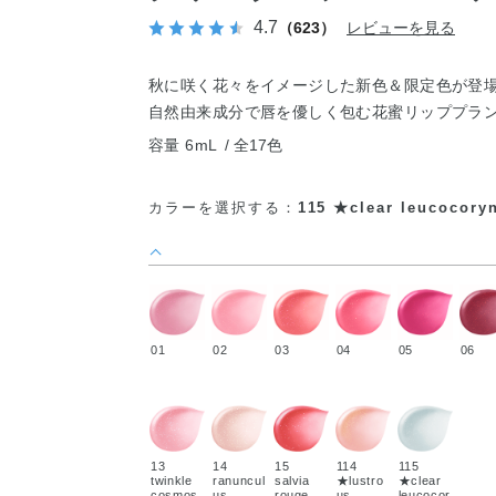
4.7
（623）
レビューを見る
秋に咲く花々をイメージした新色＆限定色が登
自然由来成分で唇を優しく包む花蜜リッププラ
容量 6mL
全17色
カラーを選択する：
115 ★clear leucocory
01
02
03
04
05
06
13
14
15
114
115
twinkle
ranuncul
salvia
★lustro
★clear
cosmos
us
rouge
us
leucocor