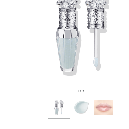
1
/
3