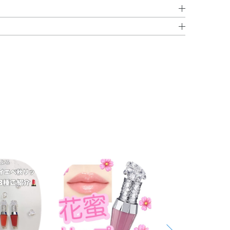
クチルドデシル）・ダイマージリノール酸（フィトステリ
ださい。
ニル）・トリイソステアリン酸ポリグリセリル－2・イソ
をお控えください。
トリン・ポリブテン・（カプリル／カプリン／ミリスチン
酸／エチルヘキサン酸）デキストリン・テトライソステア
ルワイス花／葉エキス・オレンジ果汁・クチナシエキス・
HT・DPG・（エチレン／プロピレン）コポリマー・クエ
ソステアリン酸イソプロピルチタン・ハイドロゲンジメチ
・ホウケイ酸（Ca／Na）・メチコン・メントキシプロパン
ソルビン酸K・安息香酸Na・香料・グンジョウ・酸化チタ