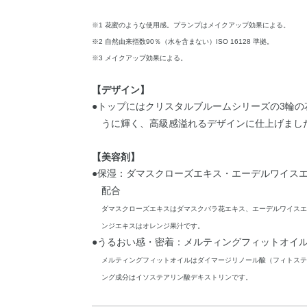
※1 花蜜のような使用感。プランプはメイクアップ効果による。
※2 自然由来指数90％（水を含まない）ISO 16128 準拠。
※3 メイクアップ効果による。
【デザイン】
●トップにはクリスタルブルームシリーズの3輪
うに輝く、高級感溢れるデザインに仕上げまし
【美容剤】
●保湿：ダマスクローズエキス・エーデルワイス
配合
ダマスクローズエキスはダマスクバラ花エキス、エーデルワイスエ
ンジエキスはオレンジ果汁です。
●うるおい感・密着：メルティングフィットオイル
メルティングフィットオイルはダイマージリノール酸（フィトステ
ング成分はイソステアリン酸デキストリンです。