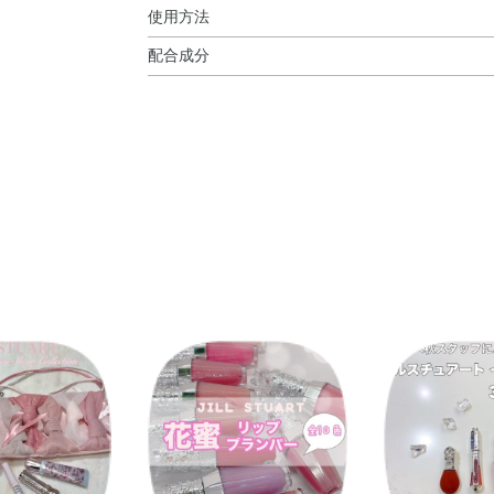
使用方法
配合成分
使用方法
ラウロイルグルタミン酸ジ（フィトステリル／オ
●付属のチップに適量をとり、唇に直接お使いく
ル／イソステアリル／セチル／ステアリル／ベヘ
●温感や清涼感が苦手な方、肌の弱い方はご使用
ステアリン酸デキストリン・パルミチン酸デキス
／ステアリン酸）トリグリセリル・（パルミチン
リン酸ペンタエリスリチル・スクワラン・エーデ
ダマスクバラ花エキス・トコフェロール・BG・B
ン酸・グリセリン・シリカ・ジメチコン・トリイ
コン・バニリルブチル・ホウケイ酸（Ca／Al）
ジオール・酸化スズ・水・水酸化Al・炭酸Ca・
ン・酸化鉄・黄4・赤202