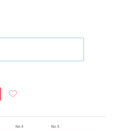
）
No.4
No.5