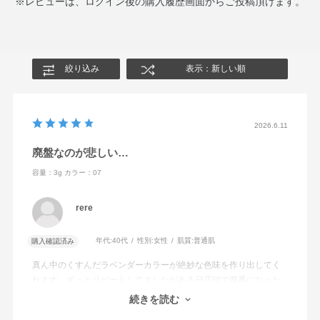
※レビューは、ログイン後の購入履歴画面からご投稿頂けます。
絞り込み
表示：新しい順
2026.6.11
廃盤なのが悲しい…
容量：3g
カラー：07
rere
年代:
40代
性別:
女性
肌質:
普通肌
購入確認済み
真ん中のくすんだラベンダーカラーが絶妙な色味を作り出してく
れます。ずっとリピートしてましたがある日店頭で廃番になった
ことを知り愕然。ここのサイトでは在庫があったのでこれ幸いと4
続きを読む
個もまとめ買いしてしまいました苦笑