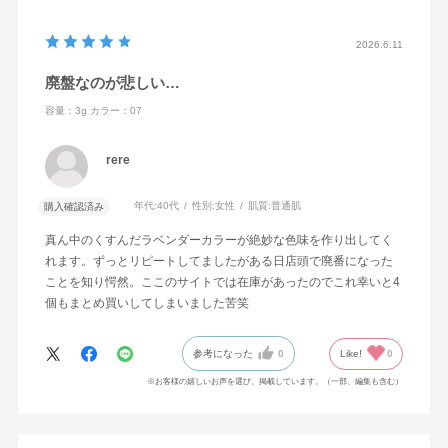
2026.6.11
廃盤なのが悲しい…
容量：3g
カラー：07
rere
年代:
40代
性別:
女性
肌質:
普通肌
購入確認済み
真ん中のくすんだラベンダーカラーが絶妙な色味を作り出してく
れます。ずっとリピートしてましたがある日店頭で廃番になった
ことを知り愕然。ここのサイトでは在庫があったのでこれ幸いと4
個もまとめ買いしてしまいました苦笑
参考になった
0
Like!
0
※お客様の嬉しいお声を選び、掲載しています。（一部、編集も含む）