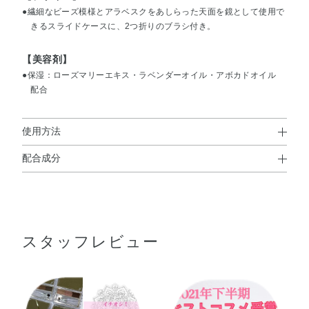
●繊細なビーズ模様とアラベスクをあしらった天面を鏡として使用で
きるスライドケースに、2つ折りのブラシ付き。
【美容剤】
●保湿：ローズマリーエキス・ラベンダーオイル・アボカドオイル
配合
使用方法
配合成分
使用方法
タルク・ポリパーフルオロメチルイソプロピルエーテル・
ポリメタクリル酸メチル・合成ワックス・ジメチコン・ヘ
キサ（ヒドロキシステアリン酸／ステアリン酸／ロジン
スタッフレビュー
酸）ジペンタエリスリチル・アボカド油・アンズ核油・ト
コフェロール・ラベンダー油・ローズマリー葉エキス・
BHT・（アクリレーツ／アクリル酸ステアリル／メタクリ
ル酸ジメチコン）コポリマー・シリカ・ジエチルヘキサン
●2つ折りになっているブラシをひらいてからお使いください。
酸ネオペンチルグリコール・スクワラン・トリエチルヘキ