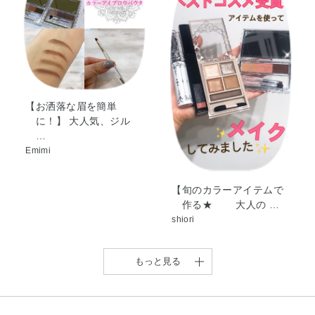
①ライトカラーをブラシ（太）にとり、眉頭から縦に鼻すじにかけ
サノイン・トリエトキシカプリリルシラン・ミツロウ・ミ
て陰になるように入れます。
ネラルオイル・メチコン・リンゴ酸ジイソステアリル・ワ
②ミディアムカラーをブラシ（太）にとり、ライトカラーに重ねる
セリン・水酸化Al・メチルパラベン・香料・グンジョウ・
ようにして眉頭から眉山に向けて横に描きます。
マイカ・酸化チタン・酸化鉄・赤226
③ダークカラーをブラシ（細）にとり、眉山から眉じりまで描きま
す。
※ご使用後はティッシュペーパーなどでブラシをふいてください。
【お洒落な眉を簡単
に！】 大人気、ジル
…
Emimi
【旬のカラーアイテムで
作る★ 大人の …
shiori
もっと見る