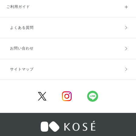
ご利用ガイド
よくある質問
ご利用ガイドトップ
ご注文方法
お支払方法
送料・配送
お問い合わせ
キャンセル・返品・交換
ポイント・クーポン
サイトマップ
定期お届け便
商品レビュー
会員登録