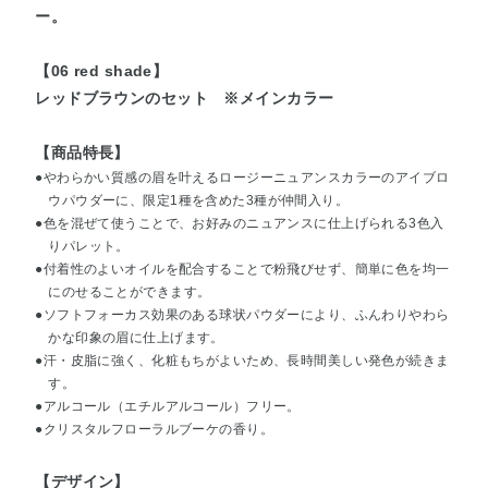
ー。
【06 red shade】
レッドブラウンのセット ※メインカラー
【商品特長】
●やわらかい質感の眉を叶えるロージーニュアンスカラーのアイブロ
ウパウダーに、限定1種を含めた3種が仲間入り。
●色を混ぜて使うことで、お好みのニュアンスに仕上げられる3色入
りパレット。
●付着性のよいオイルを配合することで粉飛びせず、簡単に色を均一
にのせることができます。
●ソフトフォーカス効果のある球状パウダーにより、ふんわりやわら
かな印象の眉に仕上げます。
●汗・皮脂に強く、化粧もちがよいため、長時間美しい発色が続きま
す。
●アルコール（エチルアルコール）フリー。
●クリスタルフローラルブーケの香り。
【デザイン】