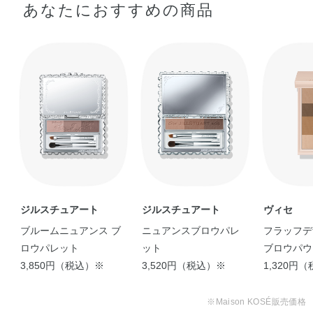
あなたにおすすめの商品
＼主役級の眉。／ ジルス
【ニュアンス眉も簡単に
チュアートのア …
◎】 こちらの２ …
Kana
Mana
ジルスチュアート
ジルスチュアート
ヴィセ
ブルームニュアンス ブ
ニュアンスブロウパレ
フラッフデ
ロウパレット
ット
ブロウパウ
3,850円（税込）※
3,520円（税込）※
1,320円
※Maison KOSÉ販売価格