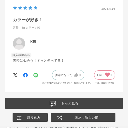
2026.4.16
カラーが好き！
容量：3g
カラー：07
KEI
購入確認済み
黒髪に似合う！ずっと使ってる！
参考になった
0
Like!
0
※お客様の嬉しいお声を選び、掲載しています。（一部、編集も含む）
もっと見る
絞り込み
表示：新しい順