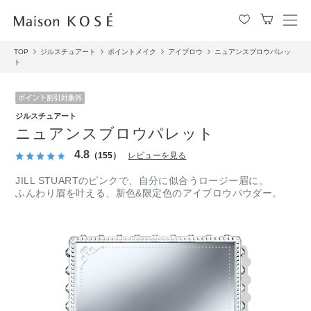
メ
ニ
TOP
ジルスチュアート
ポイントメイク
アイブロウ
ニュアンスブロウパレッ
ュ
ト
ー
を
開
閉
ジルスチュアート
す
ニュアンスブロウパレット
る
4.8
（155）
レビューを見る
JILL STUARTのピンクで、自分に似合うロージー眉に。
ふんわり眉を叶える、新色&限定色のアイブロウパウダー。