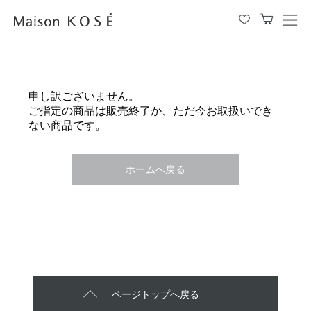
メ
ニ
ュ
ー
を
申し訳ございません。
開
ご指定の商品は販売終了か、ただ今お取扱いでき
閉
ない商品です。
す
る
ホームへ戻る
ページトップへ戻る