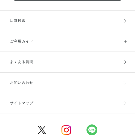
店舗検索
ご利用ガイド
よくある質問
ご利用ガイドトップ
ご注文方法
お支払方法
送料・配送
お問い合わせ
キャンセル・返品・交換
ポイント・クーポン
サイトマップ
定期お届け便
商品レビュー