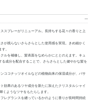
ロススプレーがリニューアル。長持ちする花々の香りと上
重さが残らないさらさらとした使用感を実現。きめ細かく
ます。
ィクルを補修し、髪表面をなめらかにととのえます。キュ
する成分を配合することで、さらさらとした健やかな髪を
ジンココナッツオイルなどの植物由来の保湿成分が、パサ
ート効果のあるツヤ成分を新たに加えたクリスタルシャイ
に輝くようなツヤをもたらします。
トフレグランスを纏っているかのように香りが長時間持続