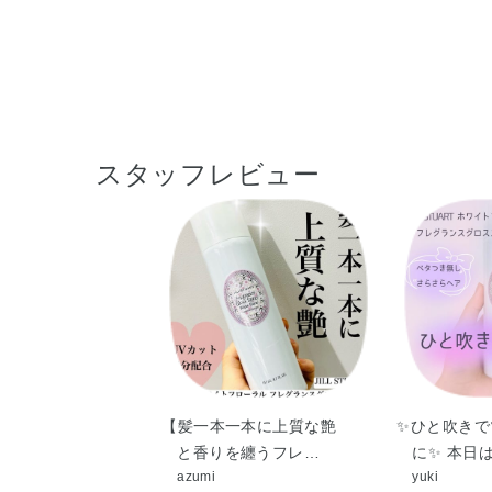
スタッフレビュー
【髪一本一本に上質な艶
✨️ひと吹き
と香りを纏うフレ…
に✨️ 本日
azumi
yuki