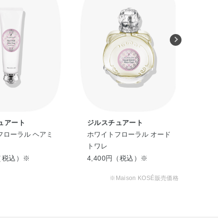
ュアート
ジルスチュアート
ジ
フローラル ヘアミ
ホワイトフローラル オード
クリ
トワレ
オー
ボ
円（税込）※
4,400円（税込）※
3,
※Maison KOSÉ販売価格