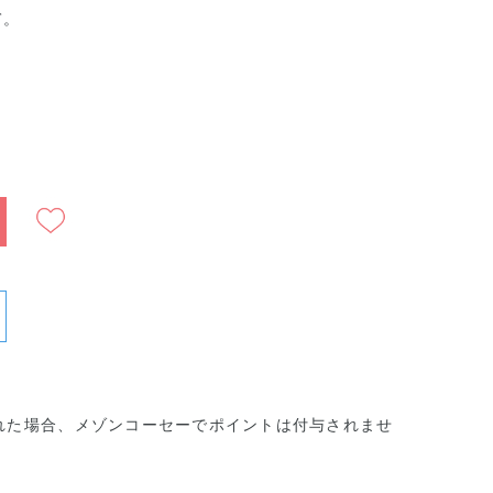
て。
）
れた場合、メゾンコーセーでポイントは付与されませ