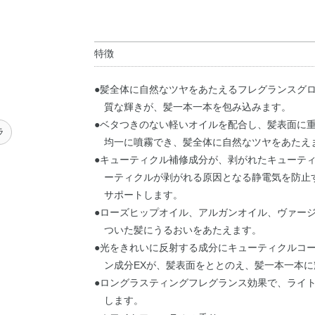
特徴
●髪全体に自然なツヤをあたえるフレグランスグ
質な輝きが、髪一本一本を包み込みます。
●ベタつきのない軽いオイルを配合し、髪表面に
ラ
均一に噴霧でき、髪全体に自然なツヤをあたえ
●キューティクル補修成分が、剥がれたキューテ
ーティクルが剥がれる原因となる静電気を防止
サポートします。
●ローズヒップオイル、アルガンオイル、ヴァー
ついた髪にうるおいをあたえます。
●光をきれいに反射する成分にキューティクルコ
ン成分EXが、髪表面をととのえ、髪一本一本
●ロングラスティングフレグランス効果で、ライ
します。