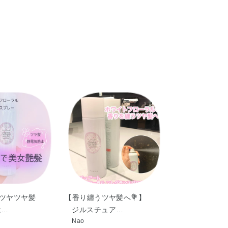
カプリン酸PG・ジココイルエチルヒドロキシエ
酸トリトリデシル・メトキシケイヒ酸エチルヘキ
ル・メチルパラベン
でツヤツヤ髪
【香り纏うツヤ髪へ💐】
は…
ジルスチュア…
Nao