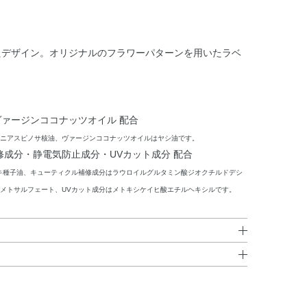
たデザイン。オリジナルのフラワーパターンを用いたラベ
。
ァージンココナッツオイル 配合
ニアスピノサ核油、ヴァージンココナッツオイルはヤシ油です。
修成分・静電気防止成分・UVカット成分 配合
キ種子油、キューティクル補修成分はラウロイルグルタミン酸ジオクチルドデシ
メトサルフェート、UVカット成分はメトキシケイヒ酸エチルヘキシルです。
ル・ミリスチン酸イソプロピル・香料・アルガニアスピノサ
い
。スタイリングの最後に、髪から15～20cmはなして適量
ビル・ツバキ種子油・トコフェロール・BHT・PG・ジ