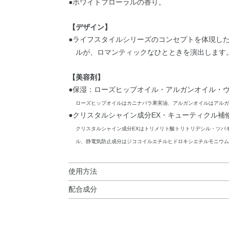
●ホワイトフローラルの香り。
【デザイン】
●ライフスタイルシリーズのコンセプトを体現し
ルが、ロマンティックなひとときを演出します
【美容剤】
●保湿：ローズヒップオイル・アルガンオイル・ヴ
ローズヒップオイルはカニナバラ果実油、アルガンオイルはアルガ
●クリスタルシャイン成分EX・キューティクル補
クリスタルシャイン成分EXはトリメリト酸トリトリデシル・ツバ
ル、静電気防止成分はジココイルエチルヒドロキシエチルモニウム
使用方法
配合成分
使用方法
LPG・エタノール・パルミチン酸エチルヘキシ
●
よく振ってから、頭部を上にしてお使いくださ
核油・カニナバラ果実油・ジパルミチン酸アスコル
をスプレーします。