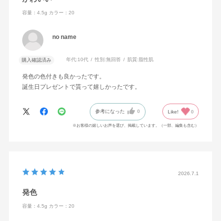
容量：4.5g
カラー：20
no name
年代:
10代
性別:
無回答
肌質:
脂性肌
購入確認済み
発色の色付きも良かったです。
誕生日プレゼントで貰って嬉しかったです。
参考になった
0
Like!
0
※お客様の嬉しいお声を選び、掲載しています。（一部、編集も含む）
2026.7.1
発色
容量：4.5g
カラー：20