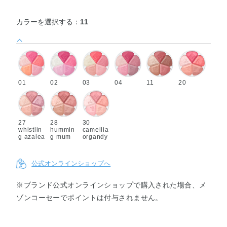
カラーを選択する：
11
01
02
03
04
11
20
27
28
30
whistlin
hummin
camellia
g azalea
g mum
organdy
公式オンラインショップへ
※ブランド公式オンラインショップで購入された場合、メ
ゾンコーセーでポイントは付与されません。