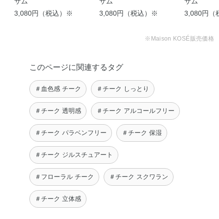
サム
サム
サム
3,080円（税込）※
3,080円（税込）※
3,080円
※Maison KOSÉ販売価格
このページに関連するタグ
【ブレンドベリーで魅惑
＃血色感 チーク
＃チーク しっとり
EYE②】 ブレ …
furu
＃チーク 透明感
＃チーク アルコールフリー
＃チーク パラベンフリー
＃チーク 保湿
＃チーク ジルスチュアート
＃フローラル チーク
＃チーク スクワラン
＃チーク 立体感