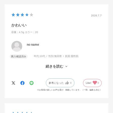
2026.7.7
かわいい
容量：4.5g
カラー：20
no name
年代:
10代
性別:
無回答
肌質:
脂性肌
購入確認済み
発色の色付きも良かったです。
続きを読む
誕生日プレゼントで貰って嬉しかったです。
参考になった
0
Like!
0
※お客様の嬉しいお声を選び、掲載しています。（一部、編集も含む）