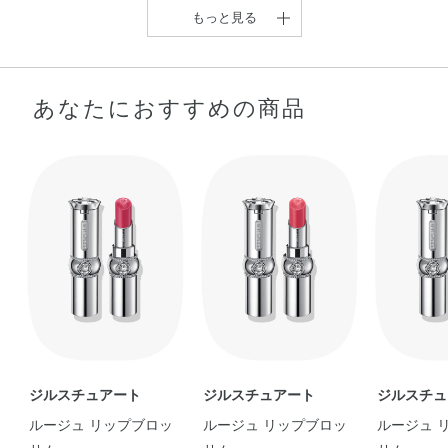
もっと見る
あなたにおすすめの商品
『これを使用すれば褒め
【春のやわらかオレンジ
られること間違いな …
メイク♪】 優し …
hiyori
furu
ジルスチュアート
ジルスチュアート
ジルスチュ
ルージュ リップブロッ
ルージュ リップブロッ
ルージュ 