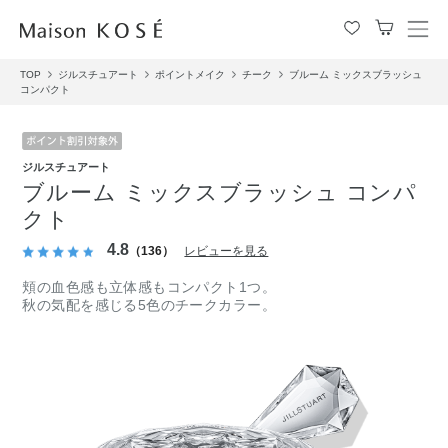
メ
ニ
TOP
ジルスチュアート
ポイントメイク
チーク
ブルーム ミックスブラッシュ
ュ
コンパクト
ー
を
開
閉
ジルスチュアート
す
ブルーム ミックスブラッシュ コンパ
る
クト
4.8
（136）
レビューを見る
頬の血色感も立体感もコンパクト1つ。
秋の気配を感じる5色のチークカラー。