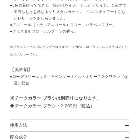
●5色の花びらでできた一輪の花をイメージしたデザイン。１色ずつ
宝石らしさを感じるクリスタルカットに、ジルスチュアートらし
いレリーフをあしらいました。
●アルコール（エチルアルコール）フリー、パラベンフリー。
●クリスタルフローラルブーケの香り。
※フラッフィースフレパウダーはタルク・（PEG－15／ラウリルジメチコン）ク
ロスポリマーです。
【美容剤】
●ローズマリーエキス・ラベンダーオイル・オリーブスクワラン（保
湿）配合
※チークカラー ブラシは別売りになります。
◆チークカラー ブラシ：2,200円（税込）
使用方法
配合成分
使用方法