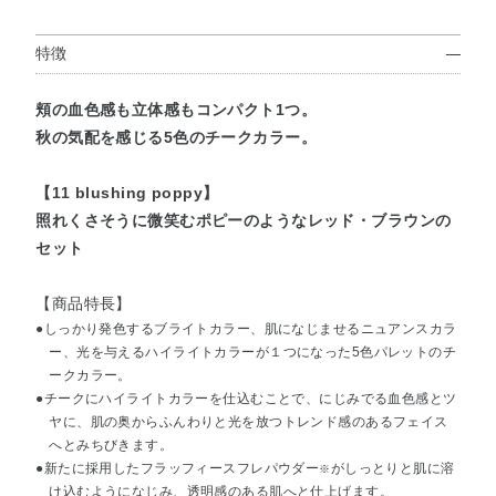
特徴
頬の血色感も立体感もコンパクト1つ。
秋の気配を感じる5色のチークカラー。
【11 blushing poppy】
照れくさそうに微笑むポピーのようなレッド・ブラウンの
セット
【商品特長】
●しっかり発色するブライトカラー、肌になじませるニュアンスカラ
ー、光を与えるハイライトカラーが１つになった5色パレットのチ
ークカラー。
●チークにハイライトカラーを仕込むことで、にじみでる血色感とツ
ヤに、肌の奥からふんわりと光を放つトレンド感のあるフェイス
へとみちびきます。
●新たに採用したフラッフィースフレパウダー
がしっとりと肌に溶
※
け込むようになじみ、透明感のある肌へと仕上げます。