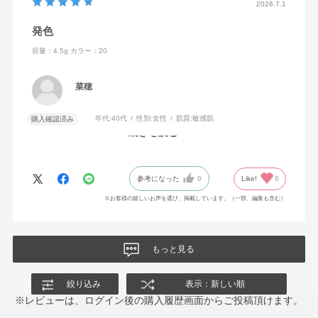
2026.7.1
発色
容量：4.5g
カラー：20
菜穂
年代:
40代
性別:
女性
肌質:
敏感肌
購入確認済み
続きを読む
鮮やかな発色の中にラメが光る感じがとてもキュートです
参考になった
0
Like!
0
※お客様の嬉しいお声を選び、掲載しています。（一部、編集も含む）
もっと見る
絞り込み
表示：新しい順
※レビューは、ログイン後の購入履歴画面からご投稿頂けます。