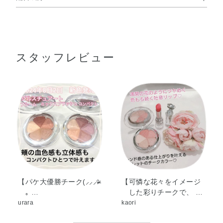
タルク・PET・合成金雲母・ミネラルオイル・ワセリン・
多彩な仕上がりを自在にする5色
ポリメタクリル酸メチル・テトラエチルヘキサン酸ペンタ
ブラシで撫でるだけで簡単レイヤード
エリスリチル・リンゴ酸ジイソステアリル・（ジフェニル
スタッフレビュー
ジメチコン／ビニルジフェニルジメチコン／シルセスキオ
キサン）クロスポリマー・（ビニルジメチコン／メチコン
シルセスキオキサン）クロスポリマー・シリカ・香料・ア
ンズ核油・トコフェロール・ラベンダー油・ローズマリー
-How to Makeup-
葉エキス・DPG・（PEG－15／ラウリルジメチコン）クロ
スポリマー・アミノプロピルトリエトキシシラン・イソド
デカン・クエン酸Na・クオタニウム－18ヘクトライト・ジ
メチコノール・ジメチコン・スクワラン・トリエチルヘキ
サノイン・合成ワックス・酸化スズ・水酸化Al・水添レシ
チン・クロルフェネシン・グンジョウ・マイカ・酸化チタ
ン・酸化亜鉛・酸化鉄・黄4・赤202・赤226
【パケ大優勝チーク(⸝⸝⸝ᵒ̴̶̷
【可憐な花々をイメージ
｡ …
した彩りチークで、 …
urara
kaori