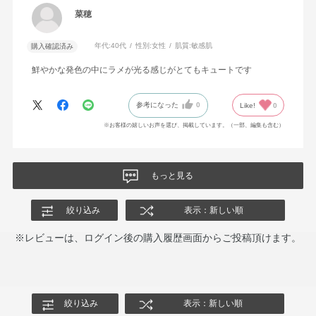
菜穂
年代:
40代
性別:
女性
肌質:
敏感肌
購入確認済み
鮮やかな発色の中にラメが光る感じがとてもキュートです
参考になった
0
Like!
0
※お客様の嬉しいお声を選び、掲載しています。（一部、編集も含む）
もっと見る
絞り込み
表示：新しい順
※レビューは、ログイン後の購入履歴画面からご投稿頂けます。
絞り込み
表示：新しい順