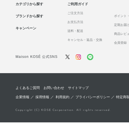
カテゴリから探す
ご利用ガイド
ご注文方法
ブランドから探す
ポイント
お支払方法
定期お届
キャンペーン
送料・配送
商品レビ
キャンセル・返品・交換
会員登録
Maison KOSÉ 公式SNS
よくあるご質問
お問い合わせ
サイトマップ
企業情報
／
採用情報
／
利用規約
／
プライバシーポリシー
／
特定商
Copyright (C) KOSE Corporation. All rights reserved.