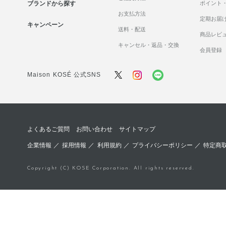
ブランドから探す
ポイント
お支払方法
定期お届
キャンペーン
送料・配送
商品レビ
キャンセル・返品・交換
会員登録
Maison KOSÉ 公式SNS
よくあるご質問
お問い合わせ
サイトマップ
企業情報
／
採用情報
／
利用規約
／
プライバシーポリシー
／
特定商
Copyright (C) KOSE Corporation. All rights reserved.