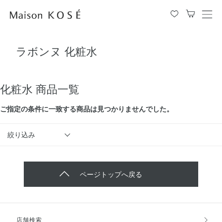
メ
ニ
ュ
ラボンヌ 化粧水
ー
を
開
閉
化粧水 商品一覧
す
る
ご指定の条件に⼀致する商品は見つかりませんでした。
絞り込み
ページトップへ戻る
店舗検索