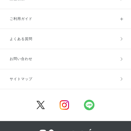
ご利用ガイド
よくある質問
ご利用ガイドトップ
ご注文方法
お支払方法
送料・配送
お問い合わせ
キャンセル・返品・交換
ポイント・クーポン
サイトマップ
定期お届け便
商品レビュー
会員登録