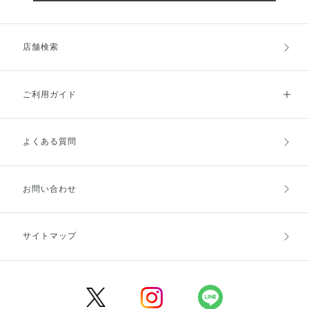
店舗検索
ご利用ガイド
よくある質問
ご利用ガイドトップ
ご注文方法
お支払方法
送料・配送
お問い合わせ
キャンセル・返品・交換
ポイント・クーポン
サイトマップ
定期お届け便
商品レビュー