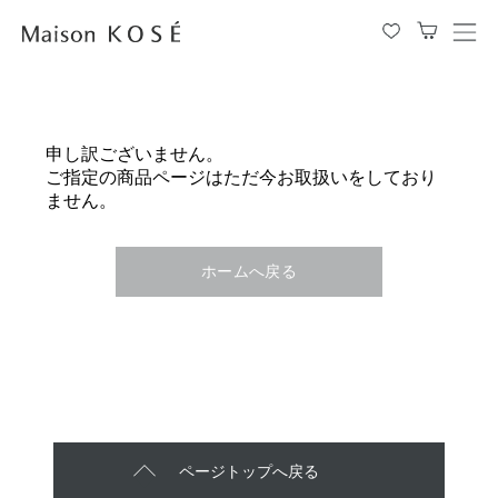
メ
ニ
ュ
ー
を
申し訳ございません。
開
ご指定の商品ページはただ今お取扱いをしており
閉
ません。
す
る
ホームへ戻る
ページトップへ戻る