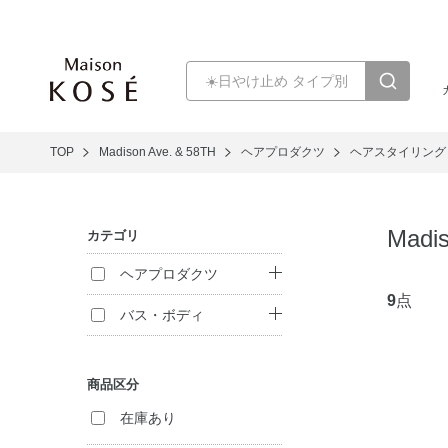
TOP
Madison Ave. & 58TH
ヘアプロダクツ
ヘアスタイリング
Mad
カテゴリ
ヘアプロダクツ
9
点
シャンプー
バス・ボディ
ヘアパック・コン
ボディ洗浄料
ディショナー
商品区分
ハンドケア
トリートメント
在庫あり
（インバス）
入浴剤