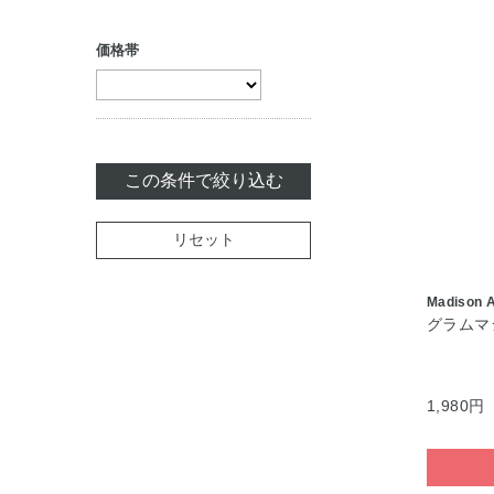
トリートメント
ボディケア・制汗
（アウトバス）
価格帯
料
ヘアスタイリング
セット商品
白髪染め
この条件で絞り込む
ヘアカラー
セット商品
リセット
Madison 
グラムマ
1,980円