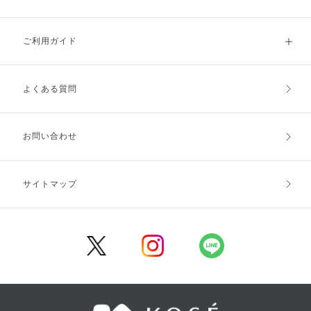
ご利用ガイド
よくある質問
ご利用ガイドトップ
ご注文方法
お支払方法
送料・配送
お問い合わせ
キャンセル・返品・交換
ポイント・クーポン
サイトマップ
定期お届け便
商品レビュー
会員登録