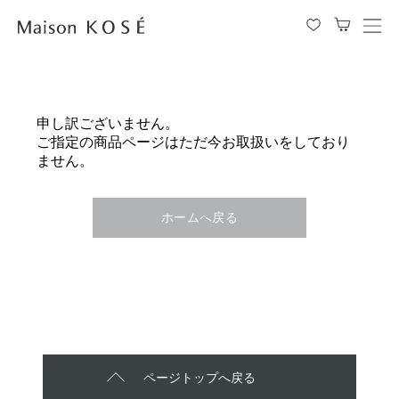
メ
ニ
ュ
ー
を
申し訳ございません。
開
ご指定の商品ページはただ今お取扱いをしており
閉
ません。
す
る
ホームへ戻る
ページトップへ戻る