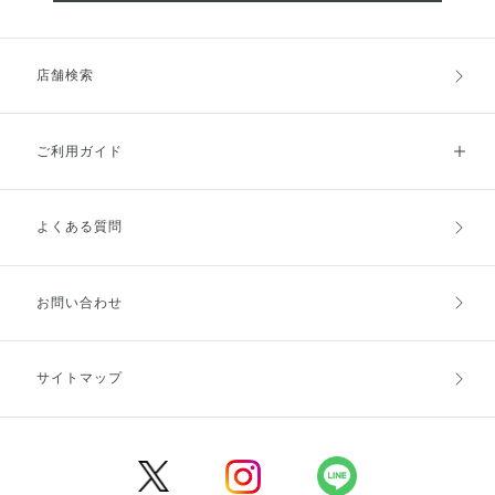
店舗検索
ご利用ガイド
よくある質問
ご利用ガイドトップ
ご注文方法
お支払方法
送料・配送
お問い合わせ
キャンセル・返品・交換
ポイント・クーポン
サイトマップ
定期お届け便
商品レビュー