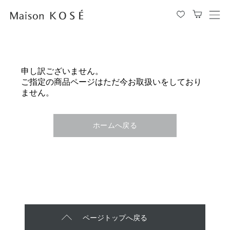
メ
ニ
ュ
ー
を
申し訳ございません。
開
ご指定の商品ページはただ今お取扱いをしており
閉
ません。
す
る
ホームへ戻る
ページトップへ戻る