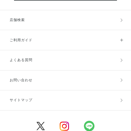
店舗検索
ご利用ガイド
よくある質問
ご利用ガイドトップ
ご注文方法
お支払方法
送料・配送
お問い合わせ
キャンセル・返品・交換
ポイント・クーポン
サイトマップ
定期お届け便
商品レビュー