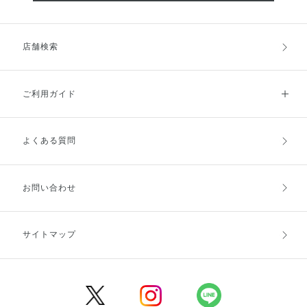
店舗検索
ご利用ガイド
よくある質問
ご利用ガイドトップ
ご注文方法
お支払方法
送料・配送
お問い合わせ
キャンセル・返品・交換
ポイント・クーポン
サイトマップ
定期お届け便
商品レビュー