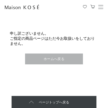
メ
ニ
ュ
ー
を
申し訳ございません。
開
ご指定の商品ページはただ今お取扱いをしており
閉
ません。
す
る
ホームへ戻る
ページトップへ戻る