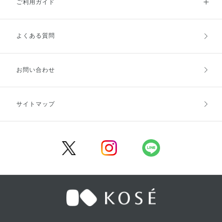
ご利用ガイド
よくある質問
ご利用ガイドトップ
ご注文方法
お支払方法
送料・配送
お問い合わせ
キャンセル・返品・交換
ポイント・クーポン
サイトマップ
定期お届け便
商品レビュー
会員登録