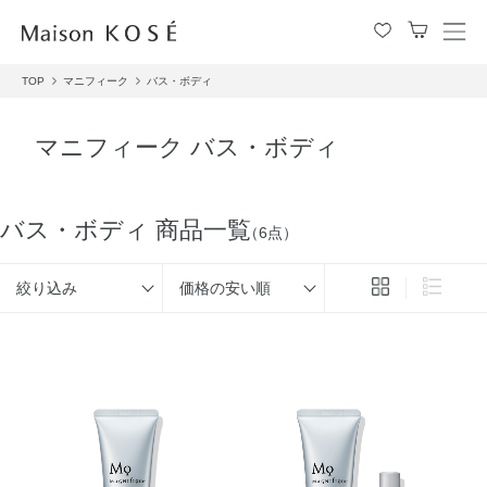
メ
ニ
TOP
マニフィーク
バス・ボディ
ュ
ー
を
マニフィーク バス・ボディ
開
閉
す
る
バス・ボディ 商品一覧
（6点）
絞り込み
価格の安い順