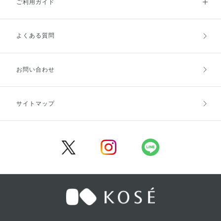
ご利用ガイド
よくある質問
ご利用ガイドトップ
ご注文方法
お支払方法
送料・配送
お問い合わせ
キャンセル・返品・交換
ポイント・クーポン
サイトマップ
定期お届け便
商品レビュー
会員登録