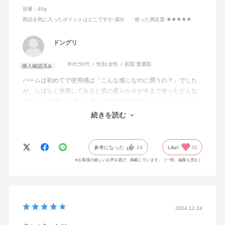
容量：40g
商品を気に入ったポイントはどこですか
:成分
使った満足度
:★★★★★
ドングリ
年代:
50代
性別:
女性
肌質:
普通肌
購入確認済み
バームは初めてで使用感は「こんな感じなのに潤うの？」でした
が、しばらく使用してみると肌の柔らかさが今まで使ったどんな
クリーム.乳液とは違う！見た目の変化は今のところまだよくわか
りませんが、質感は確実に変わりました。触った感じが10年若返
続きを読む
った感じ！ビックリです！！
参考になった
24
Like!
32
※お客様の嬉しいお声を選び、掲載しています。（一部、編集も含む）
2024.12.24