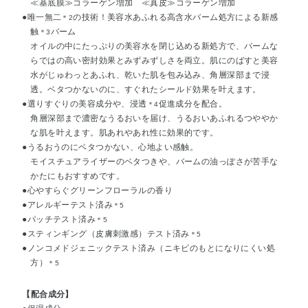
≪基底膜≫コラーゲン増加 ≪真皮≫コラーゲン増加
●唯一無二
の技術！美容水あふれる高含水バーム処方による新感
＊2
触
バーム
＊3
オイルの中にたっぷりの美容水を閉じ込める新処方で、バームな
らではの高い密封効果とみずみずしさを両立。肌にのばすと美容
水がじゅわっとあふれ、乾いた肌を包み込み、角層深部まで浸
透。ベタつかないのに、すぐれたシールド効果を叶えます。
●選りすぐりの美容成分や、浸透
促進成分を配合。
＊4
角層深部まで濃密なうるおいを届け、うるおいあふれるつややか
な肌を叶えます。肌あれやあれ性に効果的です。
●うるおうのにベタつかない、心地よい感触。
モイスチュアライザーのベタつきや、バームの油っぽさが苦手な
かたにもおすすめです。
●心やすらぐグリーンフローラルの香り
●アレルギーテスト済み
＊5
●パッチテスト済み
＊5
●スティンギング（皮膚刺激感）テスト済み
＊5
●ノンコメドジェニックテスト済み（ニキビのもとになりにくい処
方）
＊5
【配合成分】