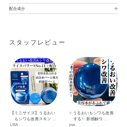
配合成分
使用方法
ライスパワーNo．11+
、 精製水、濃グリセリン、1，3－
※
●朝・夜、化粧水のあとの乳液がわりに、またはお手入れの最後にお
ブチレングリコール、メチルポリシロキサン、トリ2－エ
使いください。洗顔後に本品のみをお使いいただくこともできま
チルヘキサン酸グリセリル、高融点パラフィン（2）、
す。
※朝は、紫外線防止効果のある化粧品の前に本品をお使いください。
スタッフレビュー
PEG－9 ポリジメチルシロキシエチル ジメチコン、d－δ－
●指先にパール粒くらいの量をとり、肌にていねいになじませます。
トコフェロール、アボカド油、ホホバ油、海藻エキス
●メイクアップをするときは、やや少なめの量をお使いください。
（1）、エデト酸二ナトリウム、カルナウバロウ、コメヌ
●より効果的な使用方法は
こちら
をご確認ください
カロウ、シクロヘキサンジカルボン酸ビスエトキシジグリ
コール、シロキクラゲ多糖体、スクワラン、塩化ナトリウ
よくあるご質問
ム、高融点マイクロクリスタリンワックス、フェノキシエ
Q.『 ワンバイコーセー』の商品を複数品併用する場合、ど
タノール、メチルパラベン、香料、カラメル
のような使用順番になりますか？
A. 商品の使用順は
こちら >>
※；有効成分 無印；その他の成分
【ミニサイズ】うるおい
✨うるおいもシワも改善
もシワも改善スキン …
する✨ 新感触*1 …
LISA
yuu