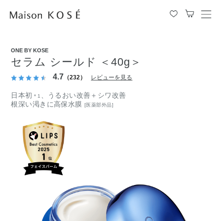
メ
ニ
ュ
ー
ONE BY KOSE
を
セラム シールド ＜40g＞
開
閉
4.7
（232）
レビューを見る
す
る
日本初
、うるおい改善＋シワ改善
＊1
根深い渇きに高保水膜
[医薬部外品]