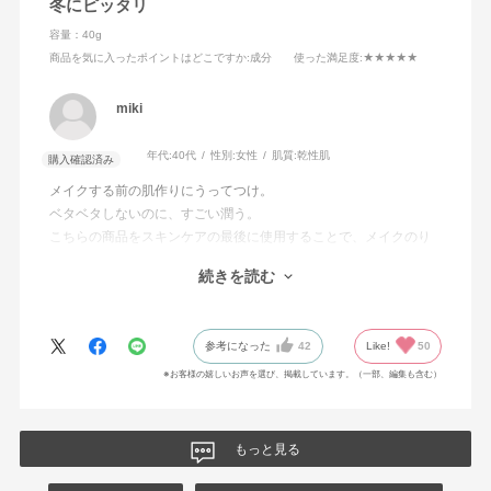
冬にピッタリ
容量：40g
商品を気に入ったポイントはどこですか
:成分
使った満足度
:★★★★★
miki
年代:
40代
性別:
女性
肌質:
乾性肌
購入確認済み
メイクする前の肌作りにうってつけ。
ベタベタしないのに、すごい潤う。
こちらの商品をスキンケアの最後に使用することで、メイクのり
がよくなります。
続きを読む
潤っても、ベタベタしていたら、メイクが寄れる原因になるの
で。
だから、朝に使用するのがオススメかなと思う。
参考になった
42
Like!
50
そして、これからの乾燥していく季節にすごいオススメです。
しかも、エイジング対策クリームでもある。
※お客様の嬉しいお声を選び、掲載しています。（一部、編集も含む）
なかなかこういうクリームはなかった。
もっと見る