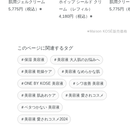
ス
肌潤ジェルクリーム
ホイップ シールド クリ
肌潤クリー
5,775円（税込）※
ーム （レフィル）
5,775円
4,180円（税込）※
【うるおいもしわも改善
【高保水膜でうるおいを
2023年 ベスコス受賞で
【 リアル愛用中♡エイジ
うるおいもシワも改善す
【潤い改善👏👏👏使い方
する高保水密封バー …
密閉する薬用バーム …
話題！ 【う …
ングケア※特集 …
る、ライスパワーＮ …
は自由自在！ …
※Maison KOSÉ販売価格
A
Nao
LISA
shiori
kaori
suzu
このページに関連するタグ
＃保湿 美容液
＃美容液 大人肌のお悩みへ
＃美容液 乾燥ケア
＃美容液 なめらかな肌
＃ONE BY KOSE 美容液
＃シワ改善 美容液
＃美容液 肌あれケア
＃美容液 愛されコスメ
＃ベタつかない 美容液
＃美容液 愛されコスメ2024