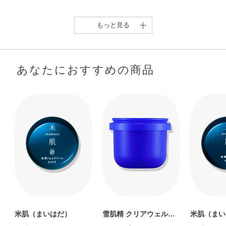
もっと見る
あなたにおすすめの商品
【日本初！肌の水分保持
潤いシールドを纏ってし
【ONE BY KOSE セラム
ONE BY KOSE セラム
【うるおい＋シワ改善💧
【限定ミニサイズコス
【うるおいもシワも改
能改善とシワ改善を …
っとりなめらか肌に …
シールド …
シールド …
高保水密封バーム …
メ】 ミニサイズコ …
善！高保水密封 …
Kiki
Hi
mari
risa
sakura
KoNu
yuri
米肌（まいはだ）
雪肌精 クリアウェルネ
米肌（まい