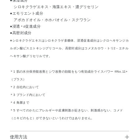
●保湿成分
シロキクラゲエキス・海藻エキス・濃グリセリン
●エモリエント成分
アボカドオイル・ホホバオイル・スクワラン
●浸透
促進成分
＊4
●高密封成分
※シロキクラゲエキスはシロキクラゲ多糖体、浸透促進成分はシクロヘキサンジカ
ルボン酸ビスエトキシジグリコール、高密封成分はコメヌカロウ・トリ2－エチル
ヘキサン酸グリセリルです。
＊1 肌の水分保持能改善とシワ改善の効能をもつ有効成分ライスパワー ®No.11+
（プラス）
＊2 自社内において
＊3 ブランド内において
＊4 角層まで
＊5 すべてのかたにアレルギーや皮膚刺激が起きない、刺激感がない、コメド
（ニキビのもと）ができないというわけではありません。
使用方法