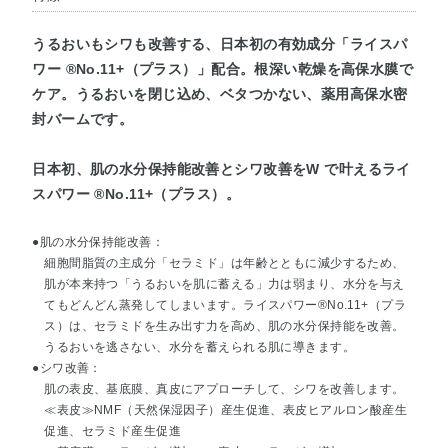
うるおいもシワも改善する、日本初の有効成分「ライスパ
ワー ®No.11+（プラス）」配合。根深い乾燥を高保水膜で
ケア。うるおいを閉じ込め、ベタつかない、薬用高保水密
封バームです。
日本初、肌の水分保持能改善とシワ改善をW で叶えるライ
スパワー ®No.11+（プラス）。
●肌の水分保持能改善：
細胞間脂質の主成分「セラミド」は年齢とともに減少するため、
肌が本来持つ「うるおいを肌に蓄える」力は弱まり、水分を与え
てもどんどん蒸発してしまいます。ライスパワー®No.11+（プラ
ス）は、セラミドを生み出す力を高め、肌の水分保持能を改善。
うるおいを逃さない、水分を蓄えられる肌に導きます。
●シワ改善：
肌の表皮、基底膜、真皮にアプローチして、シワを改善します。
≪表皮≫NMF（天然保湿因子）産生促進、表皮ヒアルロン酸産生
促進、セラミド産生促進