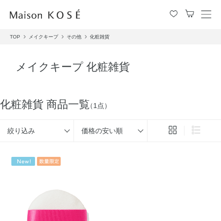
メ
ニ
TOP
メイクキープ
その他
化粧雑貨
ュ
ー
を
メイクキープ 化粧雑貨
開
閉
す
る
化粧雑貨 商品一覧
（1点）
絞り込み
価格の安い順