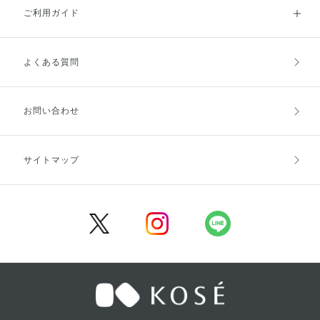
ご利用ガイド
よくある質問
ご利用ガイドトップ
ご注文方法
お支払方法
送料・配送
お問い合わせ
キャンセル・返品・交換
ポイント・クーポン
サイトマップ
定期お届け便
商品レビュー
会員登録