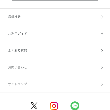
店舗検索
ご利用ガイド
よくある質問
ご利用ガイドトップ
ご注文方法
お支払方法
送料・配送
お問い合わせ
キャンセル・返品・交換
ポイント・クーポン
サイトマップ
定期お届け便
商品レビュー