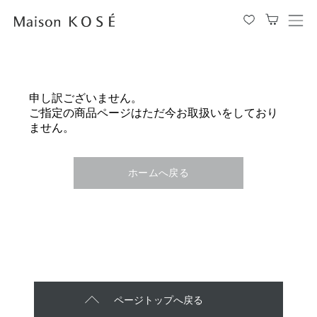
メ
ニ
ュ
ー
を
申し訳ございません。
開
ご指定の商品ページはただ今お取扱いをしており
閉
ません。
す
る
ホームへ戻る
ページトップへ戻る