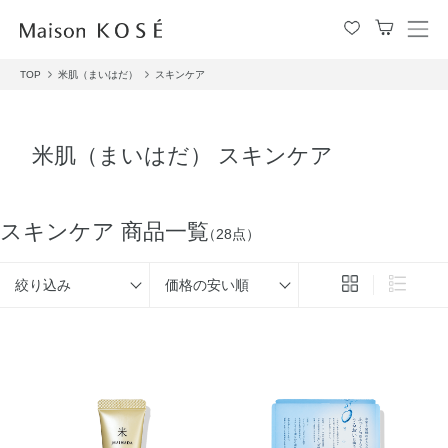
メ
ニ
TOP
米肌（まいはだ）
スキンケア
ュ
ー
を
開
米肌（まいはだ） スキンケア
閉
す
る
スキンケア 商品一覧
（28点）
絞り込み
価格の安い順