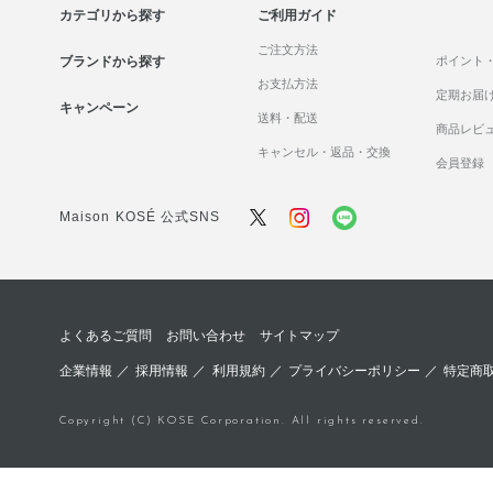
カテゴリから探す
ご利用ガイド
ご注文方法
ブランドから探す
ポイント
お支払方法
定期お届
キャンペーン
送料・配送
商品レビ
キャンセル・返品・交換
会員登録
Maison KOSÉ 公式SNS
よくあるご質問
お問い合わせ
サイトマップ
企業情報
／
採用情報
／
利用規約
／
プライバシーポリシー
／
特定商
Copyright (C) KOSE Corporation. All rights reserved.