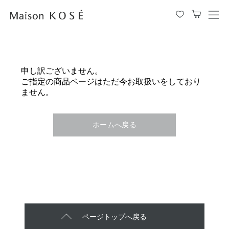
メ
ニ
ュ
ー
を
申し訳ございません。
開
ご指定の商品ページはただ今お取扱いをしており
閉
ません。
す
る
ホームへ戻る
ページトップへ戻る