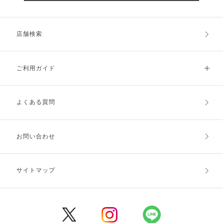
店舗検索
ご利用ガイド
よくある質問
ご利用ガイドトップ
ご注文方法
お支払方法
送料・配送
お問い合わせ
キャンセル・返品・交換
ポイント・クーポン
サイトマップ
定期お届け便
商品レビュー