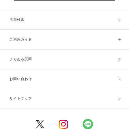
店舗検索
ご利用ガイド
よくある質問
ご利用ガイドトップ
ご注文方法
お支払方法
送料・配送
お問い合わせ
キャンセル・返品・交換
ポイント・クーポン
サイトマップ
定期お届け便
商品レビュー