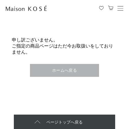
メ
ニ
ュ
ー
を
申し訳ございません。
開
ご指定の商品ページはただ今お取扱いをしており
閉
ません。
す
る
ホームへ戻る
ページトップへ戻る