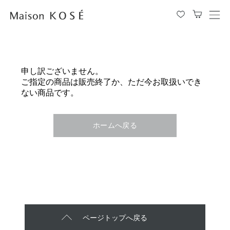
メ
ニ
ュ
ー
を
申し訳ございません。
開
ご指定の商品は販売終了か、ただ今お取扱いでき
閉
ない商品です。
す
る
ホームへ戻る
ページトップへ戻る