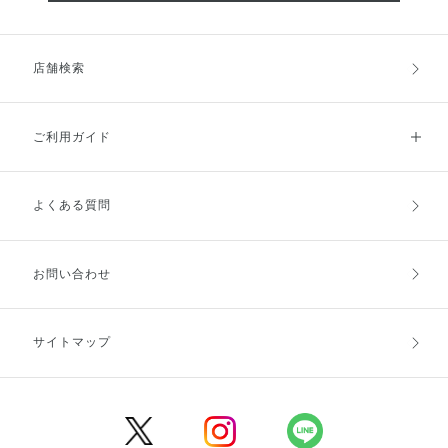
店舗検索
ご利用ガイド
よくある質問
ご利用ガイドトップ
ご注文方法
お支払方法
送料・配送
お問い合わせ
キャンセル・返品・交換
ポイント・クーポン
サイトマップ
定期お届け便
商品レビュー