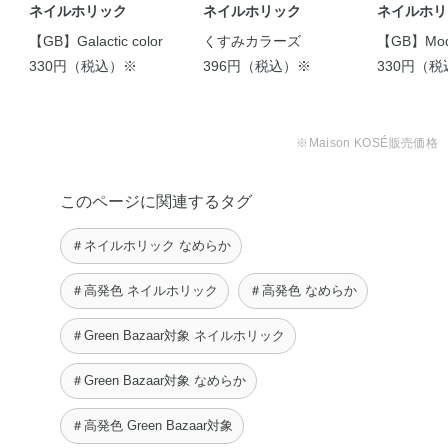
ネイルホリック
ネイルホリック
ネイルホリ
【GB】Galactic color
くすみカラーズ
【GB】Mode
330円（税込）※
396円（税込）※
330円（
※Maison KOSÉ販売価格
このページに関連するタグ
【おうちネイル】これま
【プチプラネイル代表✴︎
＃ネイルホリック なめらか
で単色だったネイル …
ネイルホリック】 …
Mitsue
hiyori
＃高発色 ネイルホリック
＃高発色 なめらか
＃Green Bazaar対象 ネイルホリック
＃Green Bazaar対象 なめらか
＃高発色 Green Bazaar対象