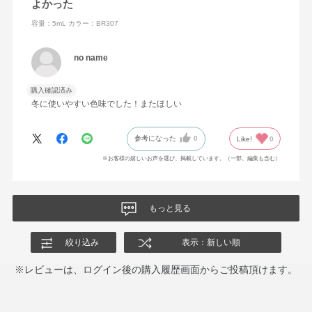
よかった
容量：5mL
カラー：BR307
no name
購入確認済み
冬に使いやすい色味でした！またほしい
参考になった
0
Like!
0
※お客様の嬉しいお声を選び、掲載しています。（一部、編集も含む）
もっと見る
絞り込み
表示：新しい順
※レビューは、ログイン後の購入履歴画面からご投稿頂けます。