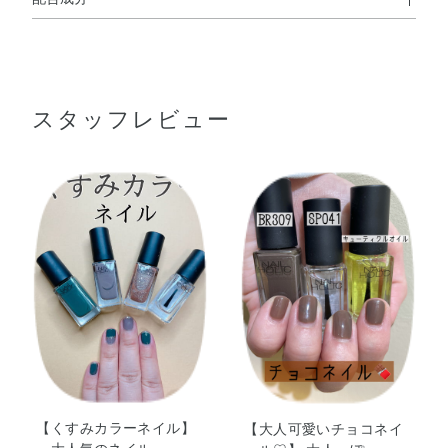
使用方法
酢酸ブチル・酢酸エチル・ニトロセルロース・（アジピン
●適量取り、爪に塗布してください。
酸／ネオペンチルグリコール／無水トリメリト酸）コポリ
●トップコートまたはマットトップコートを使用する場合は、下に塗
ったネイルカラーが完全に乾ききってからご使用ください。
マー・イソプロパノール・クエン酸アセチルトリブチル・
スタッフレビュー
（スチレン／アクリレーツ）コポリマー・アクリレーツコ
ポリマー・オキシベンゾン－1・シリカ・ステアラルコニ
使用上の注意
ウムベントナイト・ブタノール・カーボンブラック・酸化
●ネイルカラーなどを混合しないでください。
チタン・酸化鉄
（ビンが割れることもあります）
●火気厳禁
【くすみカラーネイル】
【大人可愛いチョコネイ