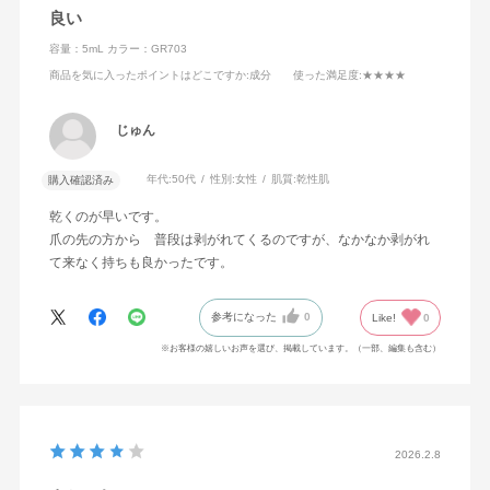
良い
容量：5mL
カラー：GR703
商品を気に入ったポイントはどこですか
:成分
使った満足度
:★★★★
じゅん
年代:
50代
性別:
女性
肌質:
乾性肌
購入確認済み
乾くのが早いです。
爪の先の方から 普段は剥がれてくるのですが、なかなか剥がれ
て来なく持ちも良かったです。
参考になった
0
Like!
0
※お客様の嬉しいお声を選び、掲載しています。（一部、編集も含む）
2026.2.8