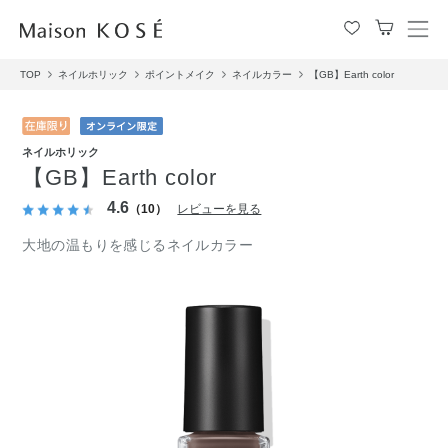
メ
ニ
TOP
ネイルホリック
ポイントメイク
ネイルカラー
【GB】Earth color
ュ
ー
を
開
ネイルホリック
閉
【GB】Earth color
す
る
4.6
（10）
レビューを見る
大地の温もりを感じるネイルカラー