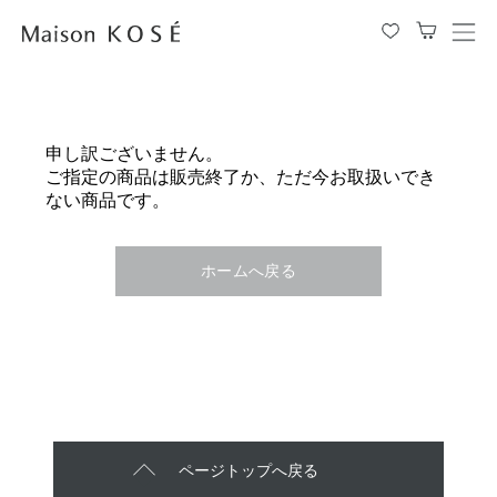
メ
ニ
ュ
ー
を
申し訳ございません。
開
ご指定の商品は販売終了か、ただ今お取扱いでき
閉
ない商品です。
す
る
ホームへ戻る
ページトップへ戻る