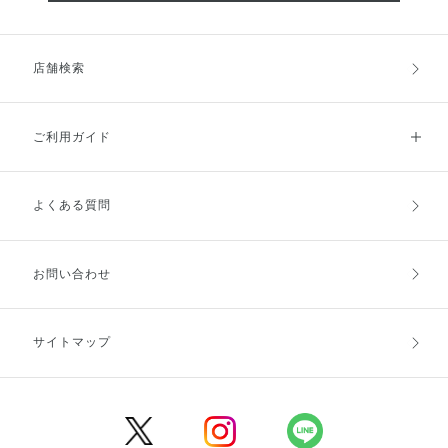
店舗検索
ご利用ガイド
よくある質問
ご利用ガイドトップ
ご注文方法
お支払方法
送料・配送
お問い合わせ
キャンセル・返品・交換
ポイント・クーポン
サイトマップ
定期お届け便
商品レビュー