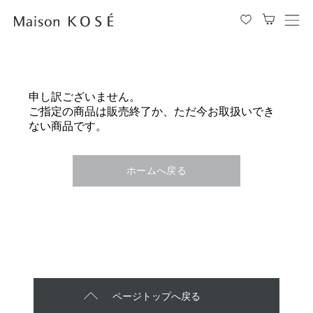
メ
ニ
ュ
ー
を
申し訳ございません。
開
ご指定の商品は販売終了か、ただ今お取扱いでき
閉
ない商品です。
す
る
ホームへ戻る
ページトップへ戻る