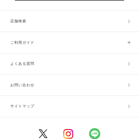
店舗検索
ご利用ガイド
よくある質問
ご利用ガイドトップ
ご注文方法
お支払方法
送料・配送
お問い合わせ
キャンセル・返品・交換
ポイント・クーポン
サイトマップ
定期お届け便
商品レビュー