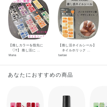
①爪の表面の油分やよごれなどを綺麗に拭き取ります。
②ご自身の爪の大きさに合ったシールを選びます。
◆ご自身の爪より少し横幅の小さいシールを使用すると綺麗に仕上
がります。
◆シールのサイドをはさみでカットすることで調節できます。
③シールの先端が丸いほうを甘皮の内側に合わせて貼り、先端側に
向かって空気を抜きながら密着させます。
【推しカラーを指先に
【推し活ネイルシール】
④爪先に巻き付けるようにシールを折り曲げます。
♡‼︎】 推し活に …
ネイルホリック …
⑤付属のファイル（やすり）を上から下へ一方向にスライドさせ、
Mana
taetae
余分なシールを削りとります。
⑥最後にトップコートを塗ると、より長持ちさせることができま
す。
あなたにおすすめの商品
＜はがし方＞
・爪の根もとからゆっくりとはがします。
・トップコートや糊が残った場合は、リムーバーで拭き取ってくだ
さい。