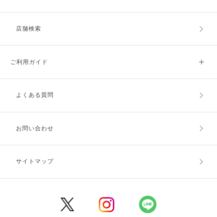
店舗検索
ご利用ガイド
よくある質問
ご利用ガイドトップ
ご注文方法
お支払方法
送料・配送
お問い合わせ
キャンセル・返品・交換
ポイント・クーポン
サイトマップ
定期お届け便
商品レビュー