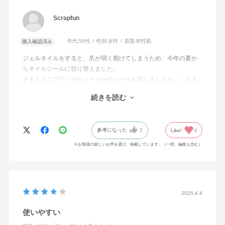
Scrapfun
年代:
50代
性別:
女性
肌質:
乾性肌
購入確認済み
ジェルネイルをすると、爪が弱く裂けてしまうため、今年の夏か
らネイルシールに切り替えました。
さまざまなブランドやメーカーのシールを試しましたが、このネ
イルシールが一番はがれにくく、指先の摩擦での消耗も少なかっ
続きを読む
たです。
黄色を購入したのですが、買い物中にお金を出す時に｢素敵です
ね｣と何度も声をかけられました。
参考になった
2
Like!
0
他の色も欲しいと思い検討しましたが、柄が子供っぽいため、黄
色以外の選択肢がありません。
※お客様の嬉しいお声を選び、掲載しています。（一部、編集も含む）
とても品質が良いと思うので、もっと大人の女性が普段使いでき
るようなエレガントな色、柄のネイルシールの発売を期待してい
ます。
医療従事者や教師など、お休みの時だけ気軽に付け替えできるネ
2025.4.4
イルシールの需要は高いと思います。
使いやすい