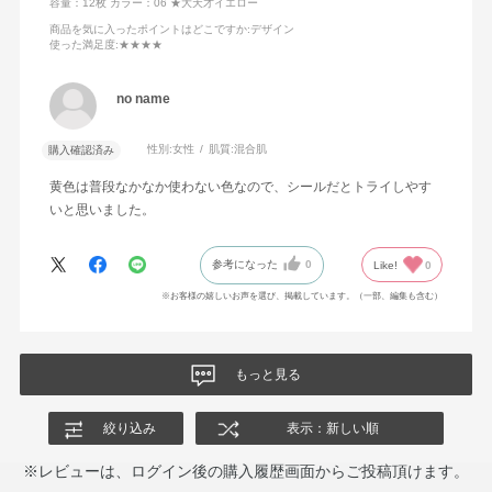
容量：12枚
カラー：06 ★大天才イエロー
商品を気に入ったポイントはどこですか
:デザイン
使った満足度
:★★★★
no name
性別:
女性
肌質:
混合肌
購入確認済み
黄色は普段なかなか使わない色なので、シールだとトライしやす
いと思いました。
参考になった
0
Like!
0
※お客様の嬉しいお声を選び、掲載しています。（一部、編集も含む）
もっと見る
絞り込み
表示：新しい順
※レビューは、ログイン後の購入履歴画面からご投稿頂けます。