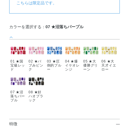
こちらは限定品です。
カラーを選択する：
07 ★沼落ちパープル
01 ★国
02 ★バ
03 ★圧
04 ★爆
05 ★大
06 ★大
宝級レッ
ブみピン
倒的ブル
イケオレ
優勝グリ
天才イエ
ド
ク
ー
ンジ
ーン
ロー
07 ★沼
08 ★好
落ちパー
ハオブラ
プル
ック
特徴