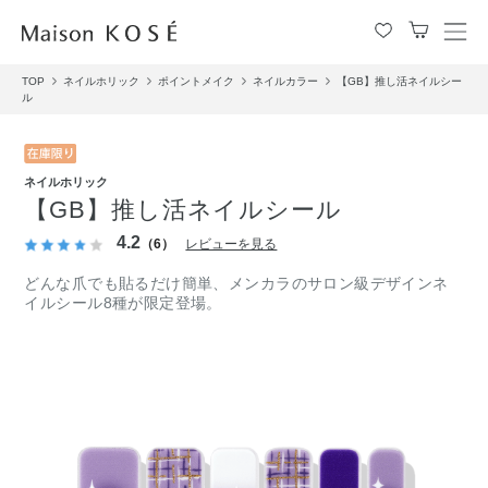
メ
ニ
TOP
ネイルホリック
ポイントメイク
ネイルカラー
【GB】推し活ネイルシー
ュ
ル
ー
を
開
閉
ネイルホリック
す
【GB】推し活ネイルシール
る
4.2
（6）
レビューを見る
どんな爪でも貼るだけ簡単、メンカラのサロン級デザインネ
イルシール8種が限定登場。