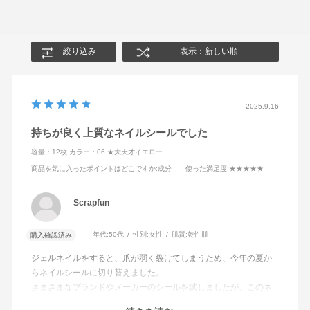
絞り込み
表示：新しい順
2025.9.16
持ちが良く上質なネイルシールでした
容量：12枚
カラー：06 ★大天才イエロー
商品を気に入ったポイントはどこですか
:成分
使った満足度
:★★★★★
Scrapfun
年代:
50代
性別:
女性
肌質:
乾性肌
購入確認済み
ジェルネイルをすると、爪が弱く裂けてしまうため、今年の夏か
らネイルシールに切り替えました。
さまざまなブランドやメーカーのシールを試しましたが、このネ
イルシールが一番はがれにくく、指先の摩擦での消耗も少なかっ