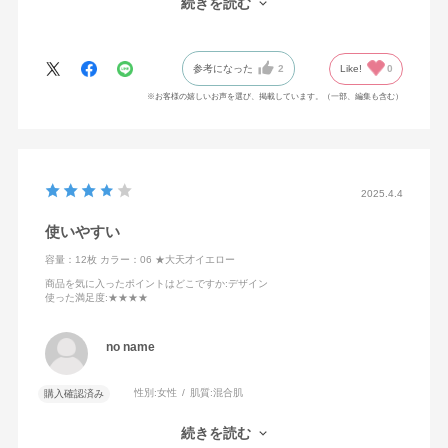
続きを読む
たです。
黄色を購入したのですが、買い物中にお金を出す時に｢素敵です
ね｣と何度も声をかけられました。
参考になった
2
Like!
0
他の色も欲しいと思い検討しましたが、柄が子供っぽいため、黄
色以外の選択肢がありません。
※お客様の嬉しいお声を選び、掲載しています。（一部、編集も含む）
とても品質が良いと思うので、もっと大人の女性が普段使いでき
るようなエレガントな色、柄のネイルシールの発売を期待してい
ます。
医療従事者や教師など、お休みの時だけ気軽に付け替えできるネ
2025.4.4
イルシールの需要は高いと思います。
使いやすい
容量：12枚
カラー：06 ★大天才イエロー
商品を気に入ったポイントはどこですか
:デザイン
使った満足度
:★★★★
no name
性別:
女性
肌質:
混合肌
購入確認済み
黄色は普段なかなか使わない色なので、シールだとトライしやす
続きを読む