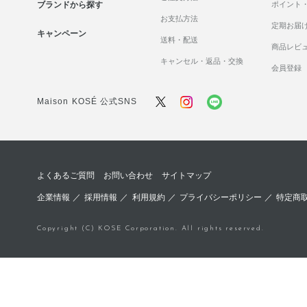
ブランドから探す
ポイント
お支払方法
定期お届
キャンペーン
送料・配送
商品レビ
キャンセル・返品・交換
会員登録
Maison KOSÉ 公式SNS
よくあるご質問
お問い合わせ
サイトマップ
企業情報
／
採用情報
／
利用規約
／
プライバシーポリシー
／
特定商
Copyright (C) KOSE Corporation. All rights reserved.