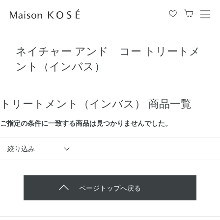
メ
ニ
ュ
ネイチャー アンド コー トリートメ
ー
を
ント（インバス）
開
閉
す
る
トリートメント（インバス） 商品一覧
ご指定の条件に⼀致する商品は見つかりませんでした。
絞り込み
ページトップへ戻る