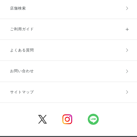
店舗検索
ご利用ガイド
よくある質問
ご利用ガイドトップ
ご注文方法
お支払方法
送料・配送
お問い合わせ
キャンセル・返品・交換
ポイント・クーポン
サイトマップ
定期お届け便
商品レビュー
会員登録