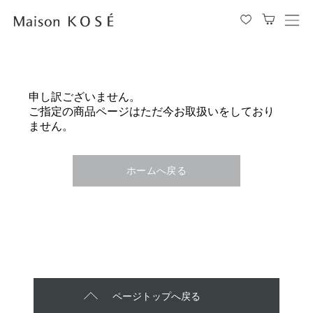
メ
ニ
ュ
ー
を
申し訳ございません。
開
ご指定の商品ページはただ今お取扱いをしており
閉
ません。
す
る
ホームへ戻る
ページトップへ戻る