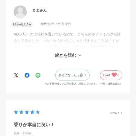
ままみん
年代:
50代
性別:
女性
購入確認済み
AQシリーズに信頼を置いているので、こちらのボディミルクも購
入してみました。べたつかないのにしっとりするところはさすが
です。ブライトニング効果もあるようですが、夏に使用するには
ちょっとしっとり過ぎるので、もう少しさっぱりしたローション
続きを読む
も出して頂きたいです。
参考になった
1
Like!
0
※お客様の嬉しいお声を選び、掲載しています。（一部、編集も含む）
2026.1.1
香りが本当に良い！
容量：200mL