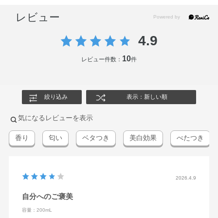
ル、フェノキシエタノール、香料、カラメル
レビュー
※；有効成分 無印；その他の成分
4.9
10
レビュー件数：
件
絞り込み
表示：新しい順
気になるレビューを表示
香り
匂い
ベタつき
美白効果
べたつき
2026.4.9
自分へのご褒美
容量：200mL