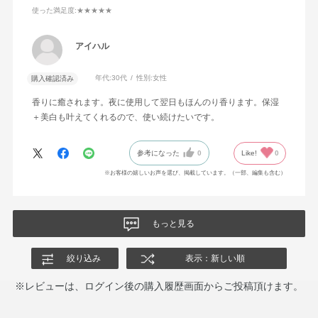
使った満足度
:★★★★★
アイハル
年代:
30代
性別:
女性
購入確認済み
香りに癒されます。夜に使用して翌日もほんのり香ります。保湿
＋美白も叶えてくれるので、使い続けたいです。
参考になった
0
Like!
0
※お客様の嬉しいお声を選び、掲載しています。（一部、編集も含む）
もっと見る
絞り込み
表示：新しい順
※レビューは、ログイン後の購入履歴画面からご投稿頂けます。