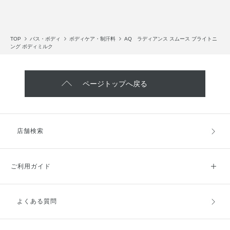
TOP
バス・ボディ
ボディケア・制汗料
AQ ラディアンス スムース ブライトニ
ング ボディミルク
ページトップへ戻る
店舗検索
ご利用ガイド
よくある質問
ご利用ガイドトップ
ご注文方法