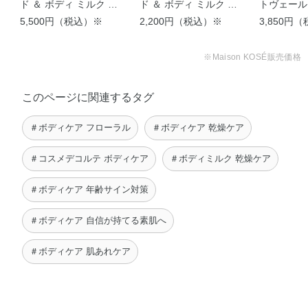
ド ＆ ボディ ミルク ＜
ド ＆ ボディ ミルク ＜
トヴェール
イル－L－グルタミン酸ジ（フィトステリル・2－オクチル
250mL＞
5,500円（税込）※
50mL＞
2,200円（税込）※
ダー ＵＶ
3,850円
ドデシル）、アクリル酸・メタクリル酸アルキル共重合
体、アクリル酸ナトリウム・アクリロイルジメチルタウリ
※Maison KOSÉ販売価格
ン酸ナトリウム共重合体／イソヘキサデカン／ポリソルベ
ート80、アルギン酸ナトリウム、エデト酸二ナトリウム、
このページに関連するタグ
オレイルアルコール、オレイン酸エチル、オレイン酸フィ
トステリル、キサンタンガム、グリセリン脂肪酸エステ
＃ボディケア フローラル
＃ボディケア 乾燥ケア
ル、コハク酸、コハク酸二ナトリウム、コレステロール、
セスキオレイン酸ソルビタン、トリイソステアリン酸ジグ
＃コスメデコルテ ボディケア
＃ボディミルク 乾燥ケア
リセリル、ヒマワリリン脂質、ピロ亜硫酸ナトリウム、ベ
ヘニルアルコール、マカデミアナッツ油脂肪酸フィトステ
＃ボディケア 年齢サイン対策
リル、モノオレイン酸ソルビタン、モノオレイン酸ポリオ
キシエチレンソルビタン（20E．O．）、モノステアリン
＃ボディケア 自信が持てる素肌へ
酸ソルビタン、リン酸一水素ナトリウム、リン酸二水素ナ
＃ボディケア 肌あれケア
トリウム、架橋型シリコーン・網状型シリコーンブロック
共重合体、架橋型メチルポリシロキサン、硬化油、重質流
動イソパラフィン、親油型モノステアリン酸グリセリル、
水酸化ナトリウム、水素添加大豆リン脂質、無水エタノー