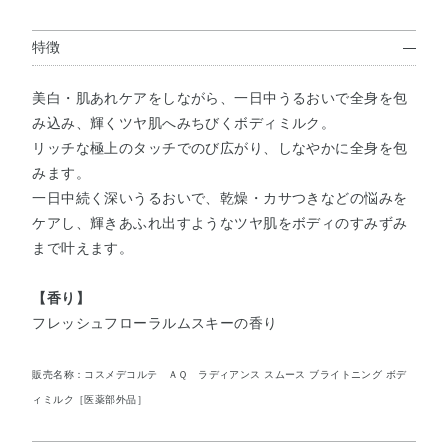
特徴
美白・肌あれケアをしながら、一日中うるおいで全身を包
み込み、輝くツヤ肌へみちびくボディミルク。
リッチな極上のタッチでのび広がり、しなやかに全身を包
みます。
一日中続く深いうるおいで、乾燥・カサつきなどの悩みを
ケアし、輝きあふれ出すようなツヤ肌をボディのすみずみ
まで叶えます。
【香り】
フレッシュフローラルムスキーの香り
販売名称：コスメデコルテ ＡＱ ラディアンス スムース ブライトニング ボデ
ィミルク［医薬部外品］