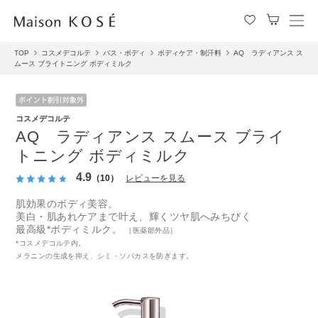
メ
ニ
TOP
コスメデコルテ
バス・ボディ
ボディケア・制汗料
AQ ラディアンス ス
ュ
ムース ブライトニング ボディミルク
ー
を
開
閉
コスメデコルテ
す
AQ ラディアンス スムース ブライ
る
トニング ボディミルク
4.9
（10）
レビューを見る
肌効果のボディ美容。
美白・肌あれケアまで叶え、輝くツヤ肌へみちびく
最高級*ボディミルク。
［医薬部外品］
*コスメデコルテ内。
メラニンの生成を抑え、シミ・ソバカスを防ぎます。