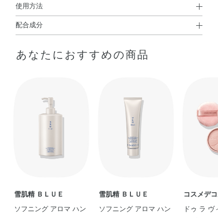
使用方法
配合成分
使用方法
配合成分；L－アスコルビン酸2－グルコシド
、トラネキ
※
●ポンプを押して手のひらに適量をとり、ボディになじませます。
あなたにおすすめの商品
サム酸
、
※
精製水、1，3－ブチレングリコール、エタノール、ジプロ
ピレングリコール、メチルポリシロキサン、濃グリセリ
ン、ジカプリン酸プロピレングリコール、メドウフォーム
油、植物性スクワラン、セトステアリルアルコール、ポリ
オキシエチレングリセリン（26E．O．）、d－δ－トコフ
ェロール、ケイケットウエキス、シラカバエキス、シラカ
ンバ樹液、スターフルーツ葉エキス、タイソウエキス、チ
ャエキス（1）、チョウジエキス、ニーム葉エキス、ニコ
チン酸アミド、パンクラチウムマリチムムエキス、ビャク
ダンエキス、ホオノキ抽出液、マツエキス、マヨラナエキ
ス、ムラサキシキブ果実エキス、リンゴエキス、加水分解
雪肌精 ＢＬＵＥ
雪肌精 ＢＬＵＥ
コスメデコ
コラーゲン末、加水分解黒豆エキス、天然ビタミンE、N－
ソフニング アロマ ハン
ソフニング アロマ ハン
ドゥ ラ ヴ
ステアロイル－N－メチルタウリンナトリウム、N－ラウロ