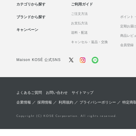
カテゴリから探す
ご利用ガイド
ご注文方法
ブランドから探す
ポイント
お支払方法
定期お届
キャンペーン
送料・配送
商品レビ
キャンセル・返品・交換
会員登録
Maison KOSÉ 公式SNS
よくあるご質問
お問い合わせ
サイトマップ
企業情報
／
採用情報
／
利用規約
／
プライバシーポリシー
／
特定商
Copyright (C) KOSE Corporation. All rights reserved.