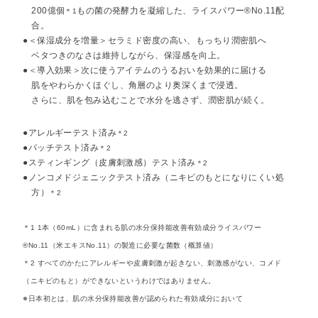
200億個
もの菌の発酵力を凝縮した、ライスパワー®No.11配
＊1
合。
●＜保湿成分を増量＞セラミド密度の高い、もっちり潤密肌へ
ベタつきのなさは維持しながら、保湿感を向上。
●＜導入効果＞次に使うアイテムのうるおいを効果的に届ける
肌をやわらかくほぐし、角層のより奥深くまで浸透。
さらに、肌を包み込むことで水分を逃さず、潤密肌が続く。
●アレルギーテスト済み
＊2
●パッチテスト済み
＊2
●スティンギング（皮膚刺激感）テスト済み
＊2
●ノンコメドジェニックテスト済み（ニキビのもとになりにくい処
方）
＊2
＊1 1本（60mL）に含まれる肌の水分保持能改善有効成分ライスパワー
®No.11（米エキスNo.11）の製造に必要な菌数（概算値）
＊2 すべてのかたにアレルギーや皮膚刺激が起きない、刺激感がない、コメド
（ニキビのもと）ができないというわけではありません。
※日本初とは、肌の水分保持能改善が認められた有効成分において