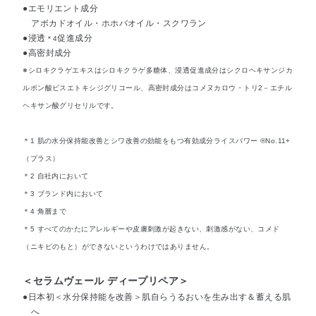
●エモリエント成分
アボカドオイル・ホホバオイル・スクワラン
●浸透
促進成分
＊4
●高密封成分
※シロキクラゲエキスはシロキクラゲ多糖体、浸透促進成分はシクロヘキサンジカ
ルボン酸ビスエトキシジグリコール、高密封成分はコメヌカロウ・トリ2－エチル
ヘキサン酸グリセリルです。
＊1 肌の水分保持能改善とシワ改善の効能をもつ有効成分ライスパワー ®No.11+
（プラス）
＊2 自社内において
＊3 ブランド内において
＊4 角層まで
＊5 すべてのかたにアレルギーや皮膚刺激が起きない、刺激感がない、コメド
（ニキビのもと）ができないというわけではありません。
＜セラムヴェール ディープリペア＞
●日本初＜水分保持能を改善＞肌自らうるおいを生み出す＆蓄える肌
へ