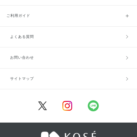
ご利用ガイド
よくある質問
ご利用ガイドトップ
ご注文方法
お支払方法
送料・配送
お問い合わせ
キャンセル・返品・交換
ポイント・クーポン
サイトマップ
定期お届け便
商品レビュー
会員登録