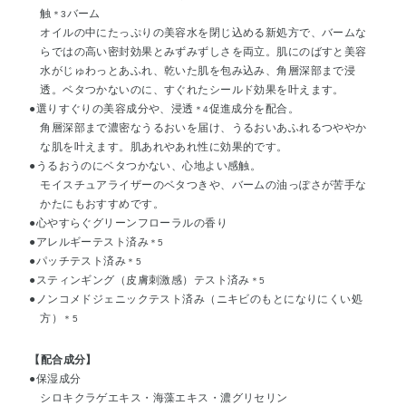
触
バーム
＊3
オイルの中にたっぷりの美容水を閉じ込める新処方で、バームな
らではの高い密封効果とみずみずしさを両立。肌にのばすと美容
水がじゅわっとあふれ、乾いた肌を包み込み、角層深部まで浸
透。ベタつかないのに、すぐれたシールド効果を叶えます。
●選りすぐりの美容成分や、浸透
促進成分を配合。
＊4
角層深部まで濃密なうるおいを届け、うるおいあふれるつややか
な肌を叶えます。肌あれやあれ性に効果的です。
●うるおうのにベタつかない、心地よい感触。
モイスチュアライザーのベタつきや、バームの油っぽさが苦手な
かたにもおすすめです。
●心やすらぐグリーンフローラルの香り
●アレルギーテスト済み
＊5
●パッチテスト済み
＊5
●スティンギング（皮膚刺激感）テスト済み
＊5
●ノンコメドジェニックテスト済み（ニキビのもとになりにくい処
方）
＊5
【配合成分】
●保湿成分
シロキクラゲエキス・海藻エキス・濃グリセリン