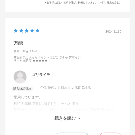
※お客様の嬉しいお声を選び、掲載しています。（一部、編集も含む）
2024.11.15
万能
容量：40g+14mL
商品を気に入ったポイントはどこですか
:デザイン
使った満足度
:★★★★★
ゴリライモ
年代:
40代
性別:
女性
肌質:
乾性肌
購入確認済み
愛用しています。
独特の感触で肌にのばすとちゃんと潤う
普段はクリーム前に、何もしたくないくらいの日は乳液とクリー
ムの代わりにつかいます。
続きを読む
朝使ってもベタベタしないところもとても良いと思います。