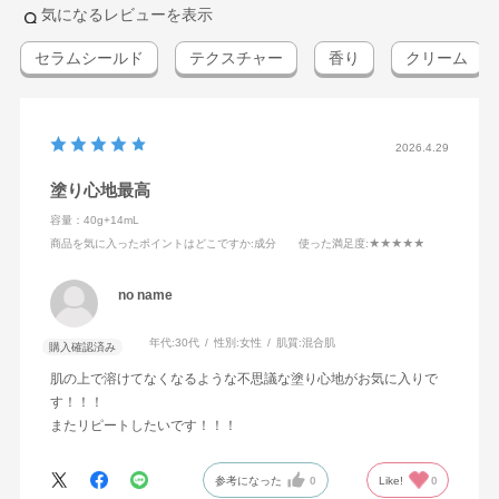
気になるレビューを表示
セラムシールド
テクスチャー
香り
クリーム
2026.4.29
塗り心地最高
【うるおいもシワも改
2023年 ベスコス受賞で
善！高保水密封 …
話題！ 【う …
容量：40g+14mL
yuri
LISA
商品を気に入ったポイントはどこですか
:成分
使った満足度
:★★★★★
no name
年代:
30代
性別:
女性
肌質:
混合肌
購入確認済み
肌の上で溶けてなくなるような不思議な塗り心地がお気に入りで
す！！！
またリピートしたいです！！！
参考になった
0
Like!
0