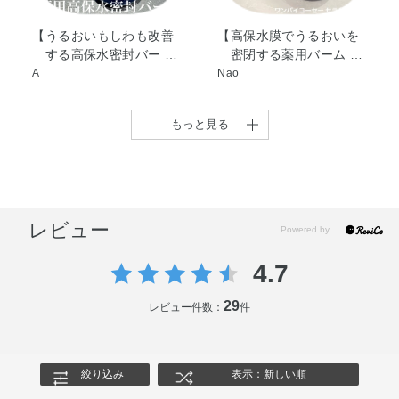
※；有効成分 無印；その他の成分
【うるおいもしわも改善
【高保水膜でうるおいを
する高保水密封バー …
密閉する薬用バーム …
◆セラムヴェール ディープリペア
A
Nao
ライスパワーNo．11（米エキスNo．11）※、精製水、1，
●心やすらぐグリーンフローラルの香り
3－ブチレングリコール、エタノール、濃グリセリン、ジ
●アレルギーテスト済み＊
グリセリン、N－アセチル－L－ヒドロキシプロリン、アセ
もっと見る
●パッチテスト済み＊
チル化ヒアルロン酸ナトリウム、イリス根エキス、カンゾ
●スティンギング（皮膚刺激感）テスト済み＊
ウ葉エキス、チョウジエキス、酵母エキス（1）、天然ビ
●ノンコメドジェニックテスト済み（ニキビのもとになりにくい処
方）＊
タミンE、2－オクチルドデカノール、エデト酸二ナトリウ
＊すべてのかたにアレルギーや皮膚刺激が起きない、 刺激感がない、 コメド(ニ
ム、キサンタンガム、クエン酸、シクロヘキサンジカルボ
レビュー
キビのもと)ができないというわけではありません。
ン酸ビスエトキシジグリコール、ジェランガム、テトラオ
レイン酸ポリオキシエチレンソルビット、ピロ亜硫酸ナト
4.7
よくあるご質問
リウム、ポリオキシエチレンコレステリルエーテル、ポリ
うるおいもシワも改善す
【ONE BY KOSE セラム
ONE BY KOSE セラム
【潤い改善👏👏👏使い方
Q.『 ワンバイコーセー』の商品を複数品併用する場合、ど
オキシエチレン硬化ヒマシ油、リン酸一水素ナトリウム、
29
レビュー件数：
件
る、ライスパワーＮ …
シールド …
シールド …
は自由自在！ …
のような使用順番になりますか？
植物性スクワラン、無水エタノール、フェノキシエタノー
kaori
mari
risa
suzu
A. 商品の使用順は
こちら >>
ル、メチルパラベン、香料
絞り込み
表示：新しい順
※；有効成分 無印；その他の成分