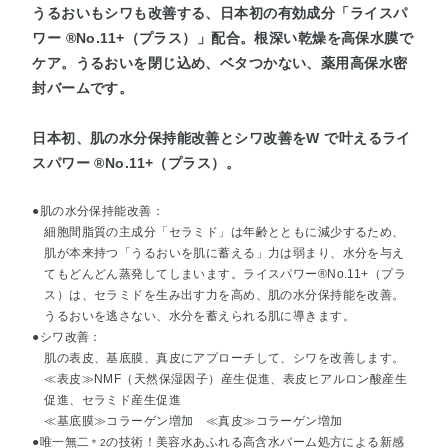
うるおいもシワも改善する、日本初の有効成分「ライスパ
ワー ®No.11+（プラス）」配合。根深い乾燥を高保水膜で
ケア。うるおいを閉じ込め、ベタつかない、薬用高保水密
封バームです。
日本初、肌の水分保持能改善とシワ改善をW で叶えるライ
スパワー ®No.11+（プラス）。
●肌の水分保持能改善：
細胞間脂質の主成分「セラミド」は年齢とともに減少するため、
肌が本来持つ「うるおいを肌に蓄える」力は弱まり、水分を与え
てもどんどん蒸発してしまいます。ライスパワー®No.11+（プラ
ス）は、セラミドを生み出す力を高め、肌の水分保持能を改善。
うるおいを逃さない、水分を蓄えられる肌に導きます。
●シワ改善：
肌の表皮、基底膜、真皮にアプローチして、シワを改善します。
≪表皮≫NMF（天然保湿因子）産生促進、表皮ヒアルロン酸産生
促進、セラミド産生促進
≪基底膜≫コラーゲン増加 ≪真皮≫コラーゲン増加
●唯一無二
の技術！美容水あふれる高含水バーム処方による新感
＊2