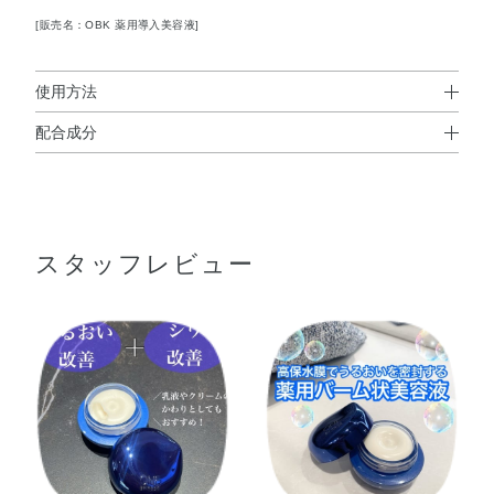
[販売名：OBK 薬用導入美容液]
使用方法
配合成分
使用方法
◆セラム シールド
＜セラム シールド＞
ライスパワーNo．11+
、 精製水、濃グリセリン、1，3－
●朝・夜、化粧水のあとの乳液がわりに、またはお手入れの最後にお
※
ブチレングリコール、メチルポリシロキサン、トリ2－エ
使いください。洗顔後に本品のみをお使いいただくこともできま
す。
スタッフレビュー
チルヘキサン酸グリセリル、高融点パラフィン（2）、
※朝は、紫外線防止効果のある化粧品の前に本品をお使いください。
PEG－9 ポリジメチルシロキシエチル ジメチコン、d－δ－
●指先にパール粒くらいの量をとり、肌にていねいになじませます。
トコフェロール、アボカド油、ホホバ油、海藻エキス
●メイクアップをするときは、やや少なめの量をお使いください。
（1）、エデト酸二ナトリウム、カルナウバロウ、コメヌ
カロウ、シクロヘキサンジカルボン酸ビスエトキシジグリ
＜セラムヴェール ディープリペア＞
コール、シロキクラゲ多糖体、スクワラン、塩化ナトリウ
●朝・夜の洗顔後、最初にお使い下さい。
●手のひらにポンプを2～3回押した量をとり、肌にやさしくなじませ
ム、高融点マイクロクリスタリンワックス、フェノキシエ
ます。
タノール、メチルパラベン、香料、カラメル