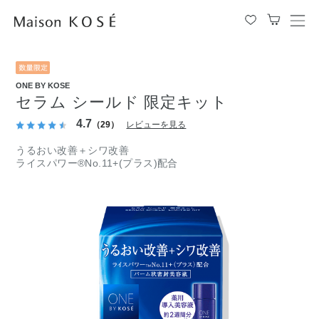
メ
ニ
ュ
ー
を
ONE BY KOSE
開
セラム シールド 限定キット
閉
す
4.7
（29）
レビューを見る
る
うるおい改善＋シワ改善
ライスパワー®No.11+(プラス)配合