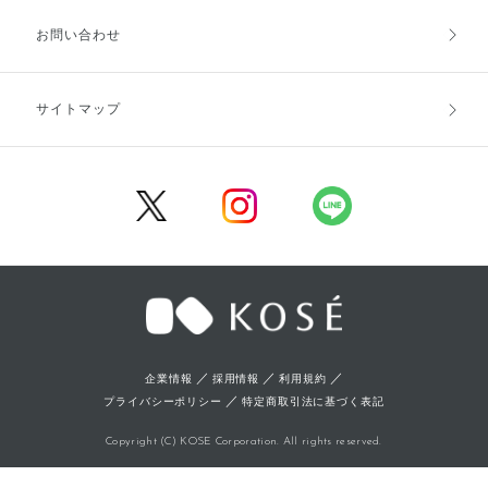
お支払方法
送料・配送
お問い合わせ
キャンセル・返品・交換
ポイント・クーポン
サイトマップ
定期お届け便
商品レビュー
会員登録
／
／
／
企業情報
採用情報
利用規約
／
プライバシーポリシー
特定商取引法に基づく表記
Copyright (C) KOSE Corporation. All rights reserved.