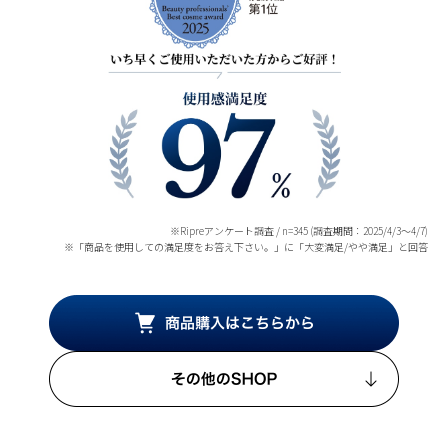
※Ripreアンケート調査 / n=345 (調査期間：2025/4/3～4/7)
※「商品を使用しての満足度をお答え下さい。」に「大変満足/やや満足」と回答