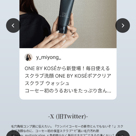
X (旧Twitter)
ブ洗
毛穴角栓コンプ民に伝えたい。『ワンバイコーセーの新作とんでもないぞ！』スク
肌へ
たの
ラブ洗顔なのに、コーセー初の保湿スクラブ*で"高い毛穴汚れ除
シャ
ぎ…
去:heavy_multiplication_x:負担感少なく毎日ガチケア"できるの凄くない？これで
りの