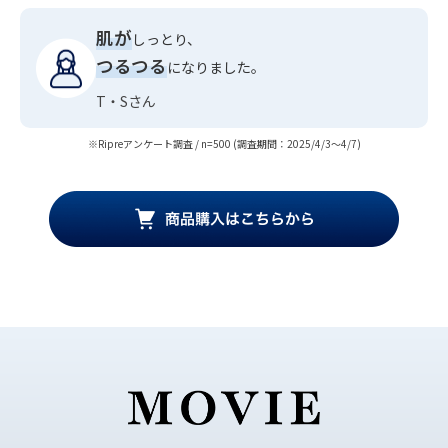
肌が
しっとり、
つるつる
になりました。
T・Sさん
※Ripreアンケート調査 / n=500 (調査期間：2025/4/3～4/7)