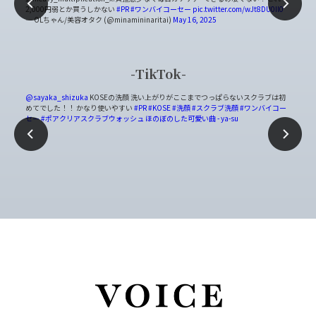
2,000円弱とか買うしかない
#PR
#ワンバイコーセー
pic.twitter.com/wJt8DU0Il0
ラブ
— OLちゃん/美容オタク (@minamininaritai)
May 16, 2025
pic
— 
TikTok
@sayaka_shizuka
KOSEの洗顔 洗い上がりがここまでつっぱらないスクラブは初
@sh
アクリ
めてでした！！ かなり使いやすい
#PR
#KOSE
#洗顔
#スクラブ洗顔
#ワンバイコー
すめ
スメ
#
セー
#ポアクリアスクラブウォッシュ
ほのぼのした可愛い曲 - ya-su
のポ
ォッ
が待
ちた
め
ォッ