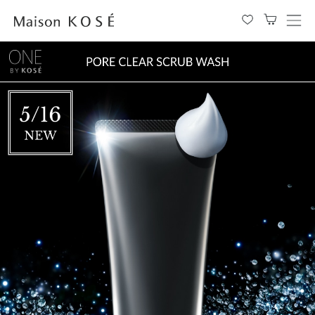
メ
ニ
ュ
ー
を
開
閉
す
る