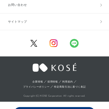
お支払方法
送料・配送
お問い合わせ
キャンセル・返品・交換
ポイント・クーポン
サイトマップ
定期お届け便
商品レビュー
会員登録
／
／
／
企業情報
採用情報
利用規約
／
プライバシーポリシー
特定商取引法に基づく表記
Copyright (C) KOSE Corporation. All rights reserved.