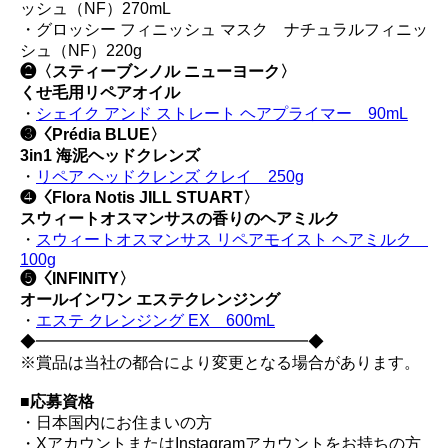
ッシュ（NF）270mL
・グロッシー フィニッシュ マスク ナチュラルフィニッ
シュ（NF）220g
❷〈スティーブンノル ニューヨーク〉
くせ毛用リペアオイル
・
シェイク アンド ストレート ヘアプライマー 90mL
❸〈Prédia BLUE〉
3in1 海泥ヘッドクレンズ
・
リペア ヘッドクレンズ クレイ 250g
❹〈Flora Notis JILL STUART〉
スウィートオスマンサスの香りのヘアミルク
・
スウィートオスマンサス リペアモイスト ヘアミルク
100g
❺〈INFINITY〉
オールインワン エステクレンジング
・
エステ クレンジング EX 600mL
◆━━━━━━━━━━━━━━━━━◆
※賞品は当社の都合により変更となる場合があります。
■応募資格
・日本国内にお住まいの方
・XアカウントまたはInstagramアカウントをお持ちの方