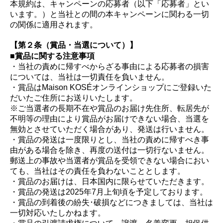
本規約は、キャンペーンの応募者（以下「応募者」とい
います。）と当社との間の本キャンペーンに関わる一切
の関係に適用されます。
【第２条（賞品・当選について）】
■賞品に関する注意事項
・当社の責めに帰すべからざる事由による応募者の損害
については、当社は一切責任を負いません。
・賞品はMaison KOSÉオンラインショップにご登録いた
だいたご住所にお送りいたします。
※ご当選者の長期不在や賞品のお届け先住所、転居先が
不明等の理由により賞品がお届けできない場合、当選を
無効とさせていただく場合があり、発送は行いません。
・賞品の発送は一度限りとし、当社の責めに帰すべき事
由がある場合を除き、再度の送付は一切行ないません。
郵送上の事故や当選者が賞品を受領できない場合におい
ても、当社はその責任を負わないこととします。
・賞品のお届けは、日本国内に限らせていただきます。
・賞品の発送は2025年7月上旬頃を予定しております。
・賞品の到着後の紛失･破損などにつきましては、当社は
一切対応いたしかねます。