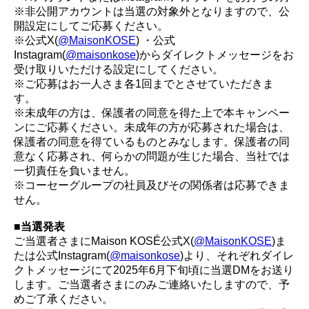
※非公開アカウントは当選の対象外となりますので、公
開設定にしてご応募ください。
※公式X(
@MaisonKOSE
) ・公式
Instagram(
@maisonkose
)からダイレクトメッセージをお
受け取りいただける設定にしてください。
※ご応募はお一人さま各1回までとさせていただきま
す。
※未成年の方は、保護者の同意を得た上で本キャンペー
ンにご応募ください。未成年の方が応募された場合は、
保護者の同意を得ているものとみなします。保護者の同
意なく応募され、何らかの問題が生じた場合、当社では
一切責任を負いません。
※コーセーグループの社員及びその関係者は応募できま
せん。
■当選発表
ご当選者さまにMaison KOSÉ公式X(
@MaisonKOSE
)ま
たは公式Instagram(
@maisonkose
)より、それぞれダイレ
クトメッセージにて2025年6月下旬頃に当選DMをお送り
します。ご当選者さまにのみご連絡いたしますので、予
めご了承ください。