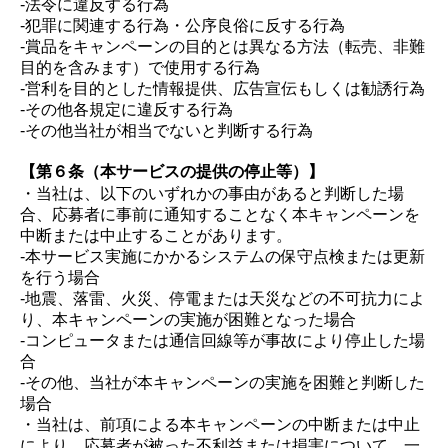
-法令に違反する行為
-犯罪に関連する行為・公序良俗に反する行為
-賞品をキャンペーンの目的とは異なる方法（転売、非難
目的を含みます）で使用する行為
-営利を目的とした情報提供、広告宣伝もしくは勧誘行為
-その他各規定に違反する行為
-その他当社が相当でないと判断する行為
【第６条（本サービスの提供の停止等）】
・当社は、以下のいずれかの事由があると判断した場
合、応募者に事前に通知することなく本キャンペーンを
中断または中止することがあります。
-本サービス実施にかかるシステムの保守点検または更新
を行う場合
-地震、落雷、火災、停電または天災などの不可抗力によ
り、本キャンペーンの実施が困難となった場合
-コンピュータまたは通信回線等が事故により停止した場
合
-その他、当社が本キャンペーンの実施を困難と判断した
場合
・当社は、前項による本キャンペーンの中断または中止
により、応募者が被った不利益または損害について、一