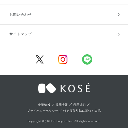
お支払方法
送料・配送
お問い合わせ
キャンセル・返品・交換
ポイント・クーポン
サイトマップ
定期お届け便
商品レビュー
会員登録
／
／
／
企業情報
採用情報
利用規約
／
プライバシーポリシー
特定商取引法に基づく表記
Copyright (C) KOSE Corporation. All rights reserved.