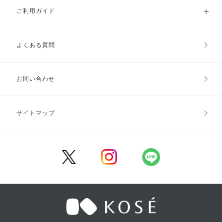
ご利用ガイド
よくある質問
ご利用ガイドトップ
ご注文方法
お支払方法
送料・配送
お問い合わせ
キャンセル・返品・交換
ポイント・クーポン
サイトマップ
定期お届け便
商品レビュー
会員登録