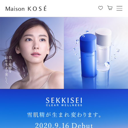
メ
ニ
ュ
ー
を
開
閉
す
る