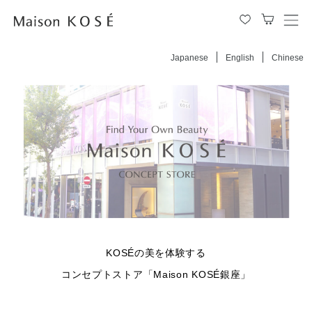
メ
ニ
ュ
Japanese
English
Chinese
ー
を
開
閉
す
る
KOSÉの美を体験する
コンセプトストア「Maison KOSÉ銀座」