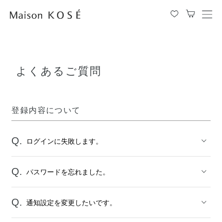
メ
ニ
ュ
ー
を
よくあるご質問
開
閉
す
る
登録内容について
ログインに失敗します。
パスワードを忘れました。
通知設定を変更したいです。