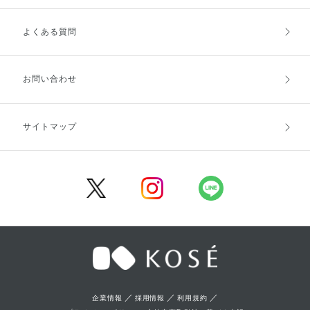
よくある質問
ご利用ガイドトップ
ご注文方法
お支払方法
送料・配送
お問い合わせ
キャンセル・返品・交換
ポイント・クーポン
サイトマップ
定期お届け便
商品レビュー
会員登録
／
／
／
企業情報
採用情報
利用規約