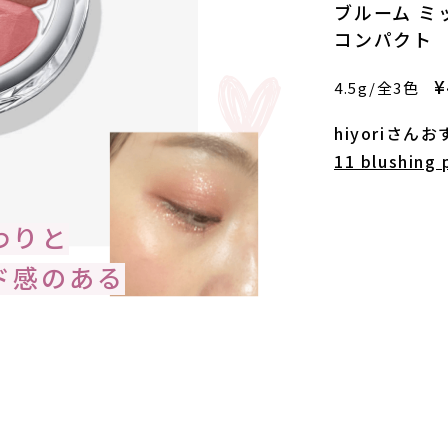
ブルーム ミ
コンパクト
¥
4.5g/全3色
hiyoriさん
11 blushing
わりと
ド感のある