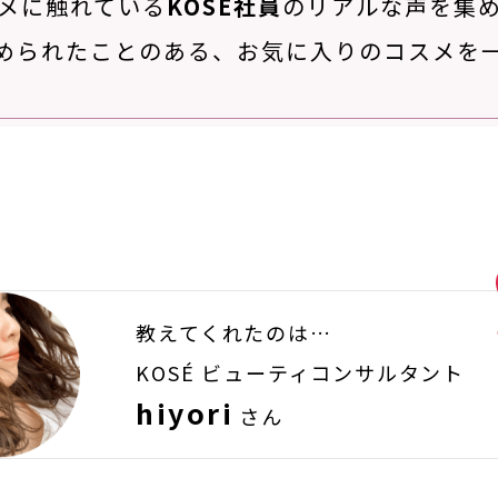
メに触れている
KOSÉ社員
の
リアルな声を集
められたことのある、
お気に入りのコスメを
教えてくれたのは…
KOSÉ ビューティコンサルタント
hiyori
さん