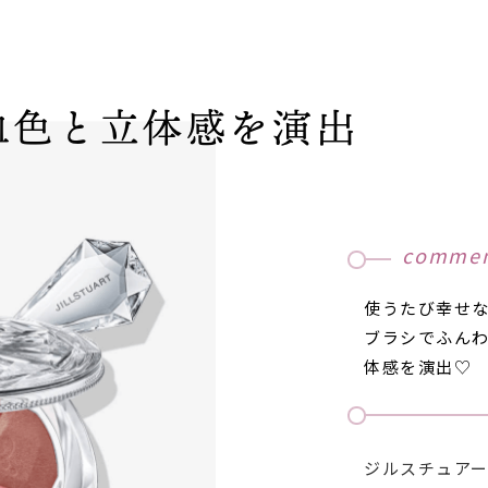
血色と立体感を演出
comme
使うたび幸せ
ブラシでふん
体感を演出♡
ジルスチュア