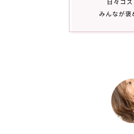
日々コス
みんなが褒