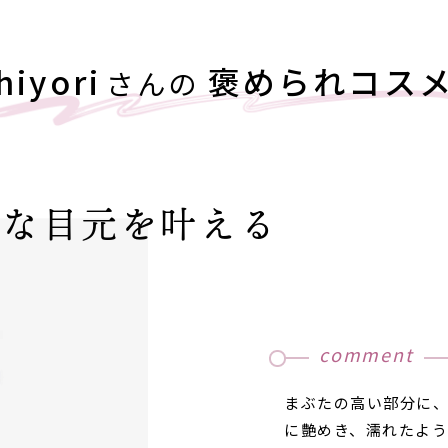
hiyori
褒められコス
さんの
うな目元を叶える
comment
まぶたの高い部分に
に艶めき、濡れたよ