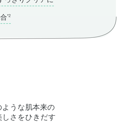
配合
*2
のような肌本来の
美しさをひきだす