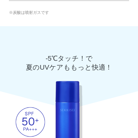
※炭酸は噴射ガスです
-5℃タッチ！で
夏のUVケアももっと快適！