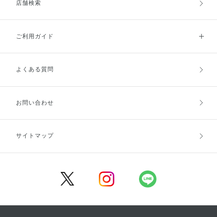
店舗検索
ご利用ガイド
よくある質問
ご利用ガイドトップ
ご注文方法
お支払方法
送料・配送
お問い合わせ
キャンセル・返品・交換
ポイント・クーポン
サイトマップ
定期お届け便
商品レビュー
会員登録