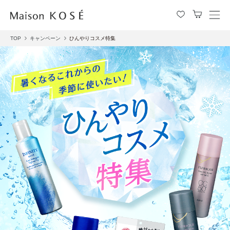
メ
ニ
TOP
キャンペーン
ひんやりコスメ特集
ュ
ー
を
開
閉
す
る